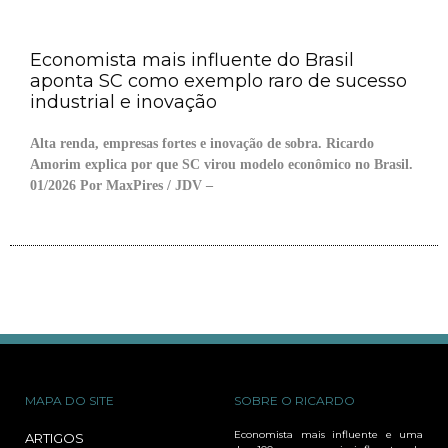
Economista mais influente do Brasil
aponta SC como exemplo raro de sucesso
industrial e inovação
Alta renda, empresas fortes e inovação de sobra. Ricardo
Amorim explica por que SC virou modelo econômico no Brasil.
01/2026 Por MaxPires / JDV –
MAPA DO SITE
SOBRE O RICARDO
Economista mais influente e uma
ARTIGOS