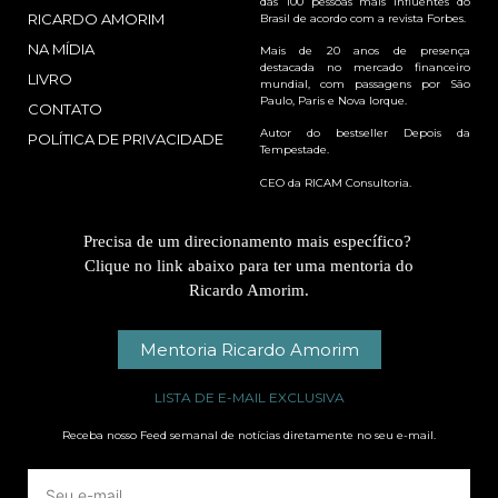
das 100 pessoas mais influentes do
RICARDO AMORIM
Brasil de acordo com a revista Forbes.
NA MÍDIA
Mais de 20 anos de presença
destacada no mercado financeiro
LIVRO
mundial, com passagens por São
Paulo, Paris e Nova Iorque.
CONTATO
Autor do bestseller Depois da
POLÍTICA DE PRIVACIDADE
Tempestade.
CEO da RICAM Consultoria.
Precisa de um direcionamento mais específico?
Clique no link abaixo para ter uma mentoria do
Ricardo Amorim.
Mentoria Ricardo Amorim
LISTA DE E-MAIL EXCLUSIVA
Receba nosso Feed semanal de notícias diretamente no seu e-mail.