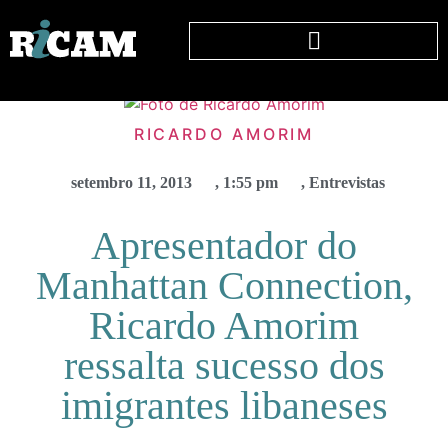
RICARDO AMORIM
setembro 11, 2013
,
1:55 pm
,
Entrevistas
Apresentador do
Manhattan Connection,
Ricardo Amorim
ressalta sucesso dos
imigrantes libaneses