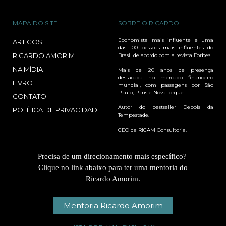
MAPA DO SITE
SOBRE O RICARDO
Economista mais influente e uma
ARTIGOS
das 100 pessoas mais influentes do
RICARDO AMORIM
Brasil de acordo com a revista Forbes.
NA MÍDIA
Mais de 20 anos de presença
destacada no mercado financeiro
LIVRO
mundial, com passagens por São
Paulo, Paris e Nova Iorque.
CONTATO
Autor do bestseller Depois da
POLÍTICA DE PRIVACIDADE
Tempestade.
CEO da RICAM Consultoria.
Precisa de um direcionamento mais específico?
Clique no link abaixo para ter uma mentoria do
Ricardo Amorim.
Mentoria Ricardo Amorim