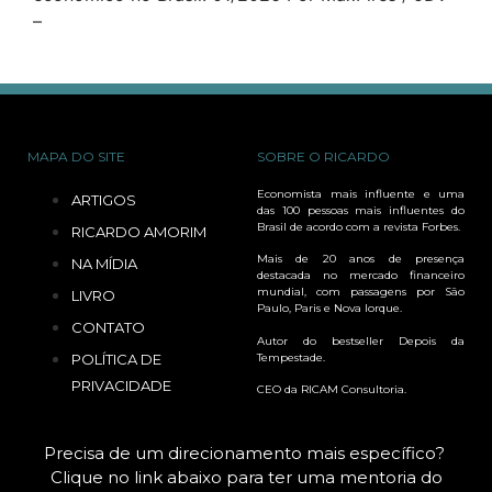
–
MAPA DO SITE
SOBRE O RICARDO
Economista mais influente e uma
ARTIGOS
das 100 pessoas mais influentes do
Brasil de acordo com a revista Forbes.
RICARDO AMORIM
Mais de 20 anos de presença
NA MÍDIA
destacada no mercado financeiro
mundial, com passagens por São
LIVRO
Paulo, Paris e Nova Iorque.
CONTATO
Autor do bestseller Depois da
Tempestade.
POLÍTICA DE
PRIVACIDADE
CEO da RICAM Consultoria.
Precisa de um direcionamento mais específico?
Clique no link abaixo para ter uma mentoria do