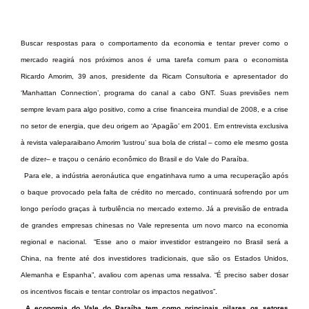
Buscar respostas para o comportamento da economia e tentar prever como o
mercado reagirá nos próximos anos é uma tarefa comum para o economista
Ricardo Amorim, 39 anos, presidente da Ricam Consultoria e apresentador do
‘Manhattan Connection’, programa do canal a cabo GNT. Suas previsões nem
sempre levam para algo positivo, como a crise financeira mundial de 2008, e a crise
no setor de energia, que deu origem ao ‘Apagão’ em 2001. Em entrevista exclusiva
à revista valeparaibano Amorim ‘lustrou’ sua bola de cristal – como ele mesmo gosta
de dizer– e traçou o cenário econômico do Brasil e do Vale do Paraíba.
Para ele, a indústria aeronáutica que engatinhava rumo a uma recuperação após
o baque provocado pela falta de crédito no mercado, continuará sofrendo por um
longo período graças à turbulência no mercado externo. Já a previsão de entrada
de grandes empresas chinesas no Vale representa um novo marco na economia
regional e nacional. “Esse ano o maior investidor estrangeiro no Brasil será a
China, na frente até dos investidores tradicionais, que são os Estados Unidos,
Alemanha e Espanha”, avaliou com apenas uma ressalva. “É preciso saber dosar
os incentivos fiscais e tentar controlar os impactos negativos”.
A economia do Vale do Paraíba tem como principais pilares os setores