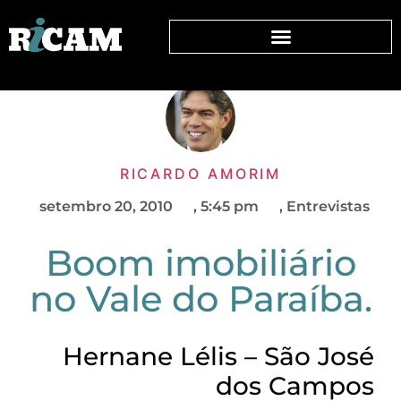
RICARDO AMORIM
setembro 20, 2010
,
5:45 pm
,
Entrevistas
Boom imobiliário
no Vale do Paraíba.
Hernane Lélis – São José
dos Campos