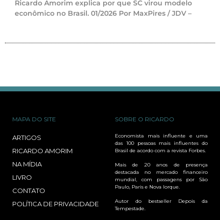
Ricardo Amorim explica por que SC virou modelo
econômico no Brasil. 01/2026 Por MaxPires / JDV –
MAPA DO SITE
SOBRE O RICARDO
Economista mais influente e uma
ARTIGOS
das 100 pessoas mais influentes do
RICARDO AMORIM
Brasil de acordo com a revista Forbes.
NA MÍDIA
Mais de 20 anos de presença
destacada no mercado financeiro
LIVRO
mundial, com passagens por São
Paulo, Paris e Nova Iorque.
CONTATO
Autor do bestseller Depois da
POLÍTICA DE PRIVACIDADE
Tempestade.