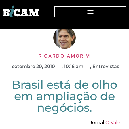
RICARDO AMORIM
setembro 20, 2010
,
10:16 am
,
Entrevistas
Brasil está de olho
em ampliação de
negócios.
Jornal
O Vale