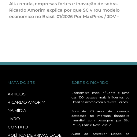
Alta renda, empresas fortes e inovação de sobra.
Ricardo Amorim explica por que SC virou modelo
econômico no Brasil. 01/2026 Por MaxPires / JDV –
MAPA DO SITE
SOBRE O RICARDO
Economista mais influente e uma
ARTIGOS
das 100 pessoas mais influentes do
RICARDO AMORIM
Brasil de acordo com a revista Forbes.
NA MÍDIA
Mais de 20 anos de presença
destacada no mercado financeiro
LIVRO
mundial, com passagens por São
Paulo, Paris e Nova Iorque.
CONTATO
Autor do bestseller Depois da
POLÍTICA DE PRIVACIDADE