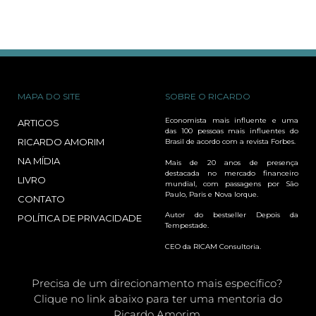
MAPA DO SITE
SOBRE O RICARDO
Economista mais influente e uma
ARTIGOS
das 100 pessoas mais influentes do
RICARDO AMORIM
Brasil de acordo com a revista Forbes.
NA MÍDIA
Mais de 20 anos de presença
destacada no mercado financeiro
LIVRO
mundial, com passagens por São
Paulo, Paris e Nova Iorque.
CONTATO
Autor do bestseller Depois da
POLÍTICA DE PRIVACIDADE
Tempestade.
CEO da RICAM Consultoria.
Precisa de um direcionamento mais específico?
Clique no link abaixo para ter uma mentoria do
Ricardo Amorim.