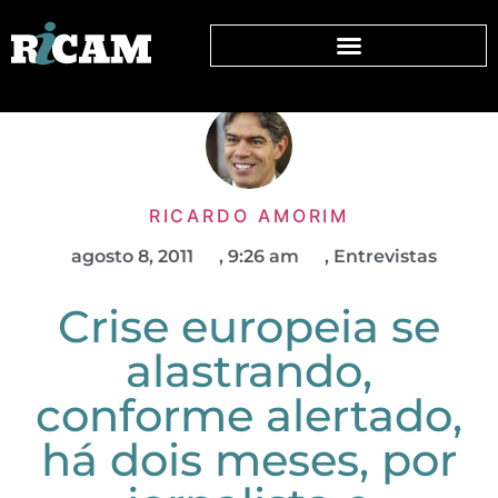
RICARDO AMORIM
agosto 8, 2011
,
9:26 am
,
Entrevistas
Crise europeia se
alastrando,
conforme alertado,
há dois meses, por