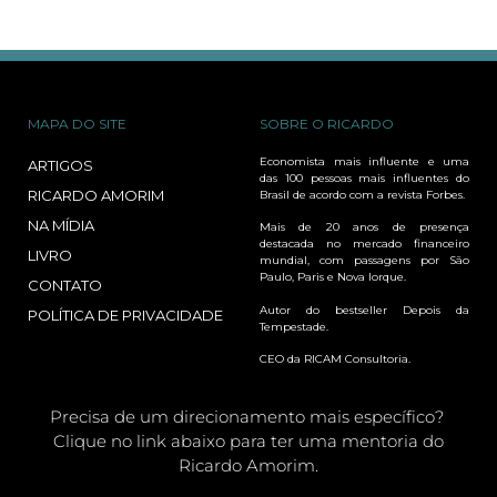
MAPA DO SITE
SOBRE O RICARDO
Economista mais influente e uma
ARTIGOS
das 100 pessoas mais influentes do
RICARDO AMORIM
Brasil de acordo com a revista Forbes.
NA MÍDIA
Mais de 20 anos de presença
destacada no mercado financeiro
LIVRO
mundial, com passagens por São
Paulo, Paris e Nova Iorque.
CONTATO
Autor do bestseller Depois da
POLÍTICA DE PRIVACIDADE
Tempestade.
CEO da RICAM Consultoria.
Precisa de um direcionamento mais específico?
Clique no link abaixo para ter uma mentoria do
Ricardo Amorim.