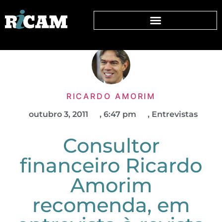
RICARDO AMORIM
outubro 3, 2011
,
6:47 pm
,
Entrevistas
Consultor
financeiro Ricardo
Amorim
recomenda, em