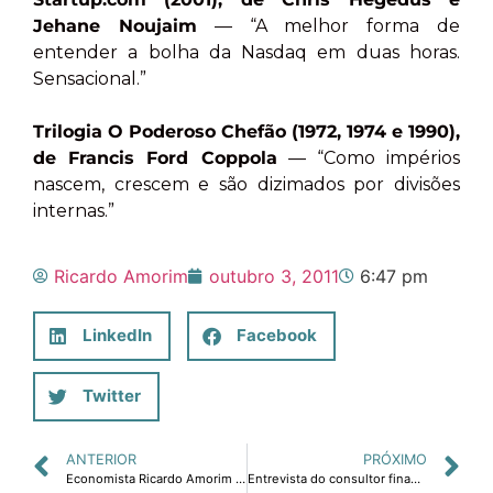
Jehane Noujaim
— “A melhor forma de
entender a bolha da Nasdaq em duas horas.
Sensacional.”
Trilogia O Poderoso Chefão (1972, 1974 e 1990),
de Francis Ford Coppola
— “Como impérios
nascem, crescem e são dizimados por divisões
internas.”
Ricardo Amorim
outubro 3, 2011
6:47 pm
LinkedIn
Facebook
Twitter
ANTERIOR
PRÓXIMO
Economista Ricardo Amorim prevê piora da crise na Europa com impactos negativos no agronegócio brasileiro.
Entrevista do consultor financeiro Ricardo Amorim ao programa Inovação Verde sobre sustentabilidade, economia e inovação.