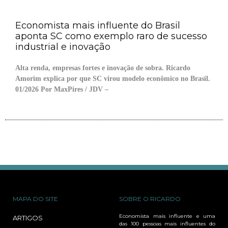
Economista mais influente do Brasil
aponta SC como exemplo raro de sucesso
industrial e inovação
Alta renda, empresas fortes e inovação de sobra. Ricardo
Amorim explica por que SC virou modelo econômico no Brasil.
01/2026 Por MaxPires / JDV –
MAPA DO SITE
SOBRE O RICARDO
Economista mais influente e uma
ARTIGOS
das 100 pessoas mais influentes do