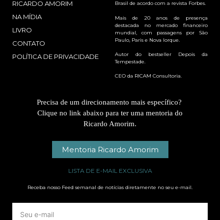
RICARDO AMORIM
Brasil de acordo com a revista Forbes.
NA MÍDIA
Mais de 20 anos de presença
destacada no mercado financeiro
LIVRO
mundial, com passagens por São
Paulo, Paris e Nova Iorque.
CONTATO
Autor do bestseller Depois da
POLÍTICA DE PRIVACIDADE
Tempestade.
CEO da RICAM Consultoria.
Precisa de um direcionamento mais específico?
Clique no link abaixo para ter uma mentoria do
Ricardo Amorim.
Mentoria Ricardo Amorim
LISTA DE E-MAIL EXCLUSIVA
Receba nosso Feed semanal de notícias diretamente no seu e-mail.