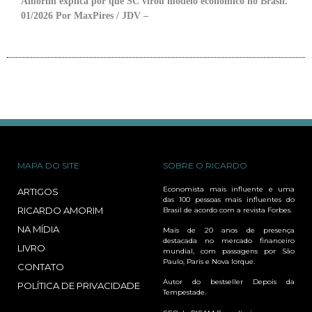
Amorim explica por que SC virou modelo econômico no Brasil.
01/2026 Por MaxPires / JDV –
MAPA DO SITE
SOBRE O RICARDO
Economista mais influente e uma
ARTIGOS
das 100 pessoas mais influentes do
RICARDO AMORIM
Brasil de acordo com a revista Forbes.
NA MÍDIA
Mais de 20 anos de presença
destacada no mercado financeiro
LIVRO
mundial, com passagens por São
Paulo, Paris e Nova Iorque.
CONTATO
Autor do bestseller Depois da
POLÍTICA DE PRIVACIDADE
Tempestade.