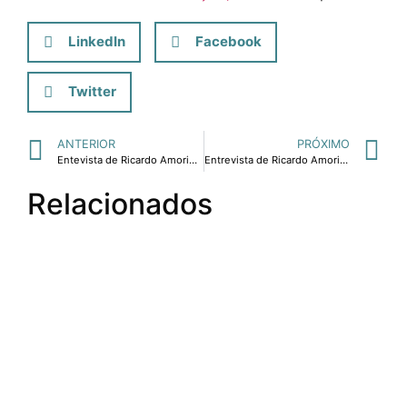
LinkedIn
Facebook
Twitter
ANTERIOR
PRÓXIMO
Entevista de Ricardo Amorim à Revista Seja Mais: Economia sem Economês.
Entrevista de Ricardo Amorim sobre transformações sócio econômicas no país e impactos em nosso mercado agropecuário.
Relacionados