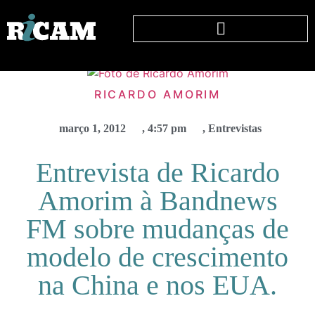
RICARDO AMORIM
março 1, 2012
,
4:57 pm
,
Entrevistas
Entrevista de Ricardo
Amorim à Bandnews
FM sobre mudanças de
modelo de crescimento
na China e nos EUA.