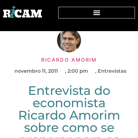
RICARDO AMORIM
novembro 11, 2011
,
2:00 pm
,
Entrevistas
Entrevista do
economista
Ricardo Amorim
sobre como se