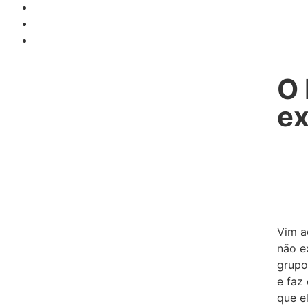
O
ex
Vim a
não e
grupo
e faz
que e