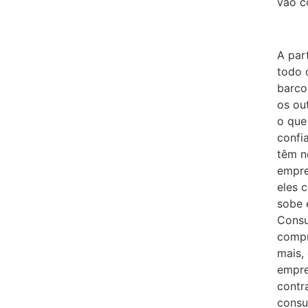
vão c
A par
todo 
barco
os ou
o que
confi
têm n
empre
eles 
sobe 
Consu
compr
mais,
empre
contr
consu