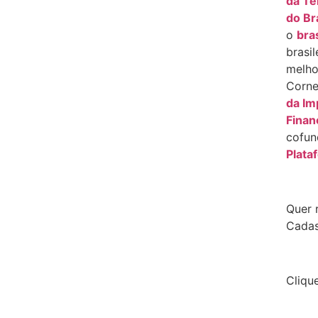
da T
do Br
o
bra
brasil
melh
Corne
da Im
Finan
cofu
Plata
Quer 
Cadas
Cliqu