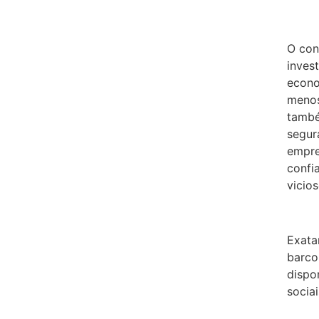
O con
inves
econo
menos
també
segur
empre
confi
vicios
Exata
barco
dispo
socia