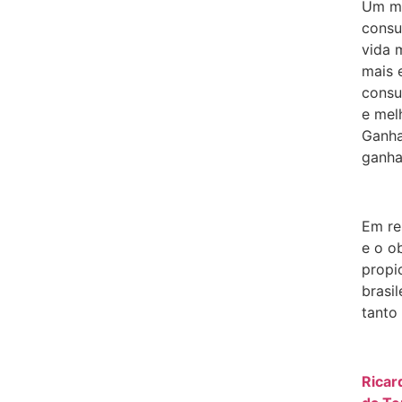
Um me
consu
vida 
mais 
consu
e mel
Ganha
ganha
Em re
e o o
propi
brasi
tanto
Rica