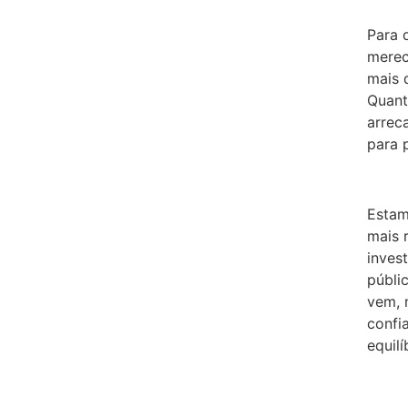
Para 
merec
mais 
Quant
arrec
para p
Estam
mais 
inves
públi
vem, 
confi
equilí