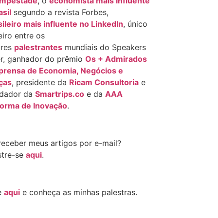
empestade
, o
economista mais influente
asil
segundo a revista Forbes,
sileiro mais influente no LinkedIn
, único
eiro entre os
ores
palestrantes
mundiais do Speakers
r, ganhador do prêmio
Os + Admirados
prensa de Economia, Negócios e
ças
, presidente da
Ricam Consultoria
e
ndador da
Smartrips.co
e da
AAA
forma de Inovação
.
receber meus artigos por e-mail?
tre-se
aqui
.
e
aqui
e conheça as minhas palestras.