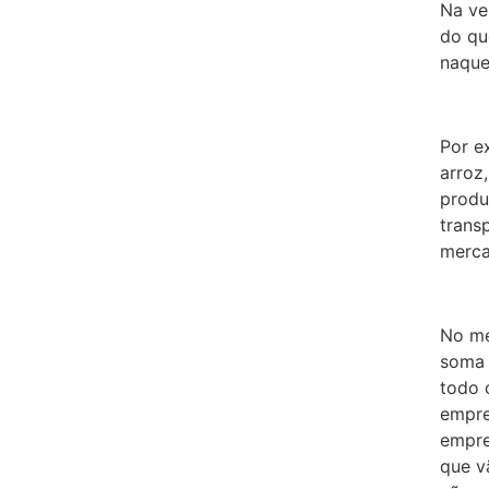
Na ve
do qu
naque
Por e
arroz
produ
trans
merca
No me
soma 
todo 
empre
empre
que v