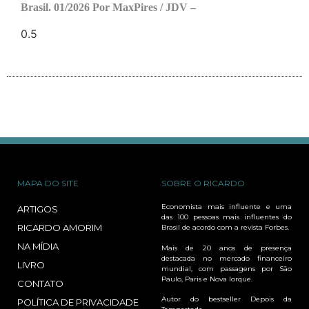
Brasil. 01/2026 Por MaxPires / JDV –
MAPA DO SITE
SOBRE O RICARDO
Economista mais influente e uma
ARTIGOS
das 100 pessoas mais influentes do
RICARDO AMORIM
Brasil de acordo com a revista Forbes.
NA MÍDIA
Mais de 20 anos de presença
destacada no mercado financeiro
LIVRO
mundial, com passagens por São
Paulo, Paris e Nova Iorque.
CONTATO
Autor do bestseller Depois da
POLÍTICA DE PRIVACIDADE