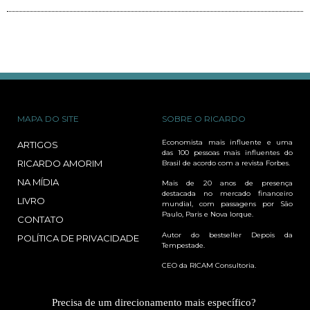
MAPA DO SITE
SOBRE O RICARDO
Economista mais influente e uma
ARTIGOS
das 100 pessoas mais influentes do
RICARDO AMORIM
Brasil de acordo com a revista Forbes.
NA MÍDIA
Mais de 20 anos de presença
destacada no mercado financeiro
LIVRO
mundial, com passagens por São
Paulo, Paris e Nova Iorque.
CONTATO
Autor do bestseller Depois da
POLÍTICA DE PRIVACIDADE
Tempestade.
CEO da RICAM Consultoria.
Precisa de um direcionamento mais específico?