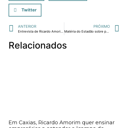
Twitter
ANTERIOR
PRÓXIMO
Entrevista de Ricardo Amorim para matéria de capa da Forbes, "Magos da Fortuna", sobre como investir melhor
Matéria do Estadão sobre participação de Ricardo Amorim em debate sobre oportunidades e riscos no corredor Brasil-China
Relacionados
Em Caxias, Ricardo Amorim quer ensinar