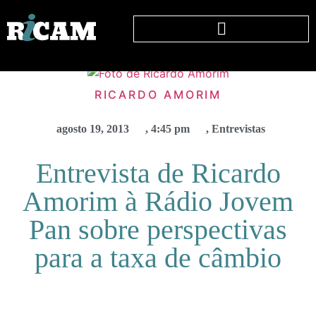
RICARDO AMORIM
agosto 19, 2013
,
4:45 pm
,
Entrevistas
Entrevista de Ricardo
Amorim à Rádio Jovem
Pan sobre perspectivas
para a taxa de câmbio