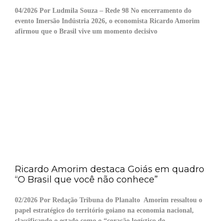
04/2026 Por Ludmila Souza – Rede 98 No encerramento do
evento Imersão Indústria 2026, o economista Ricardo Amorim
afirmou que o Brasil vive um momento decisivo
Ricardo Amorim destaca Goiás em quadro
“O Brasil que você não conhece”
02/2026 Por Redação Tribuna do Planalto Amorim ressaltou o
papel estratégico do território goiano na economia nacional,
classificando o estado como o “coração logístico do