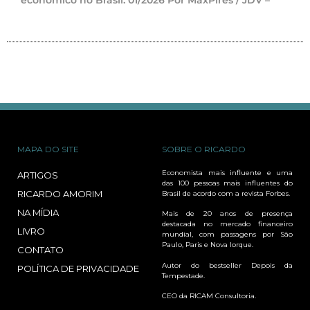
econômico no Brasil. 01/2026 Por MaxPires / JDV –
MAPA DO SITE
SOBRE O RICARDO
Economista mais influente e uma
ARTIGOS
das 100 pessoas mais influentes do
RICARDO AMORIM
Brasil de acordo com a revista Forbes.
NA MÍDIA
Mais de 20 anos de presença
destacada no mercado financeiro
LIVRO
mundial, com passagens por São
Paulo, Paris e Nova Iorque.
CONTATO
Autor do bestseller Depois da
POLÍTICA DE PRIVACIDADE
Tempestade.
CEO da RICAM Consultoria.