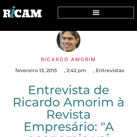
RICARDO AMORIM
fevereiro 13, 2015
,
2:42 pm
,
Entrevistas
Entrevista de
Ricardo Amorim à
Revista
Empresário: "A