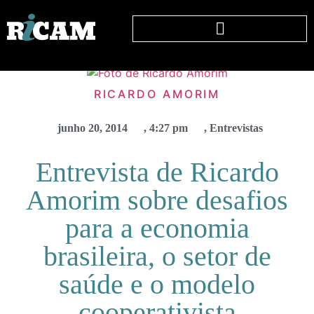
RICARDO AMORIM
junho 20, 2014
,
4:27 pm
,
Entrevistas
Entrevista de Ricardo
Amorim sobre desafios
para a economia
brasileira, o setor de
saúde e o modelo
cooperativista