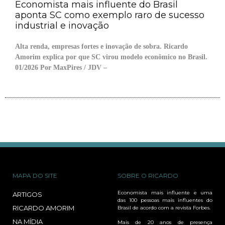
Economista mais influente do Brasil
aponta SC como exemplo raro de sucesso
industrial e inovação
Alta renda, empresas fortes e inovação de sobra. Ricardo
Amorim explica por que SC virou modelo econômico no Brasil.
01/2026 Por MaxPires / JDV –
MAPA DO SITE
SOBRE O RICARDO
Economista mais influente e uma
ARTIGOS
das 100 pessoas mais influentes do
RICARDO AMORIM
Brasil de acordo com a revista Forbes.
NA MÍDIA
Mais de 20 anos de presença