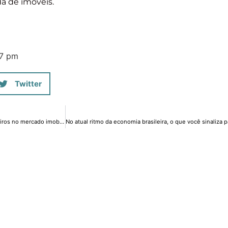
da de imóveis.
07 pm
Twitter
Houve uma maior procura de investidores estrangeiros no mercado imobiliário no início do ano? Como podemos avaliar esse movimento, ele é positivo para o mercado como um todo? ‪#‎RicardoResponde