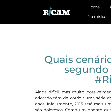
Home
Na mídia
Quais cenári
segundo 
‪#‎
Ainda difícil, mas muito possivel
adotado têm de corrigir uma série d
anos. Infelizmente, 2015 será mais u
são dolorosos. Como um doente que 