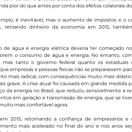
nda pior do que antes por conta dos efeitos colaterais d
xemplo, é inevitável, mas o aumento de impostos e o c
vos, retirando dinheiro da economia em 2015, també
 de água e energia elétrica deveria ter começado no
uzirem o consumo de água e energia. No entanto, co
eu, mas tanto o governo federal quanto os estaduais
ue empresas e pessoas físicas não se preparassem para 
muito mais radical, com consequências muito mais drásti
mais grave. A crise atual foi causada em grande medida 
ço da energia no Brasil, que reduziu sensivelmente a re
entos em geração e transmissão de energia, que se tive
uito mais confortável agora.
em 2015, retomando a confiança de empresários e 
mento mais acelerado no final do ano e nos anos seg