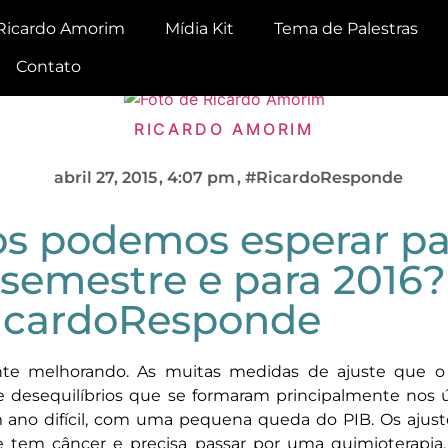
Ricardo Amorim
Mídia Kit
Tema de Palestras
Contato
RICARDO AMORIM
abril 27, 2015
,
4:07 pm
,
#RicardoResponde
os podemos esperar pa
semestre e para 2016?
RicardoResponde‬
mente melhorando. As muitas medidas de ajuste que 
e desequilíbrios que se formaram principalmente nos 
m ano difícil, com uma pequena queda do PIB. Os ajust
tem câncer e precisa passar por uma quimioterapia,