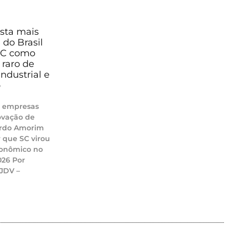
sta mais
 do Brasil
SC como
raro de
ndustrial e
o
, empresas
novação de
ardo Amorim
r que SC virou
onômico no
2026 Por
 JDV –