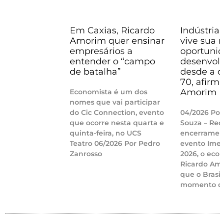
Em Caxias, Ricardo
Indústria
Amorim quer ensinar
vive sua
empresários a
oportuni
entender o “campo
desenvo
de batalha”
desde a 
70, afir
Amorim
Economista é um dos
nomes que vai participar
do Cic Connection, evento
04/2026 Po
que ocorre nesta quarta e
Souza – Re
quinta-feira, no UCS
encerrame
Teatro 06/2026 Por Pedro
evento Ime
Zanrosso
2026, o ec
Ricardo A
que o Bras
momento d