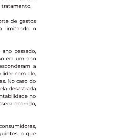
o tratamento.
orte de gastos
m limitando o
 ano passado,
mo era um ano
 esconderam a
lidar com ele.
cas. No caso do
pela desastrada
ntabilidade no
ssem ocorrido,
consumidores,
uintes, o que