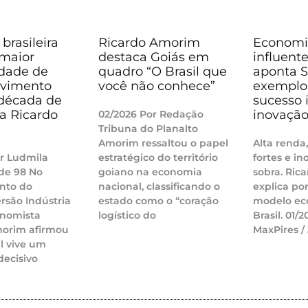
 brasileira
Ricardo Amorim
Economi
 maior
destaca Goiás em
influente
dade de
quadro “O Brasil que
aponta 
lvimento
você não conhece”
exemplo 
década de
sucesso i
ma Ricardo
inovaçã
02/2026 Por Redação
Tribuna do Planalto
Amorim ressaltou o papel
Alta renda
r Ludmila
estratégico do território
fortes e i
de 98 No
goiano na economia
sobra. Ric
nto do
nacional, classificando o
explica po
rsão Indústria
estado como o “coração
modelo ec
onomista
logístico do
Brasil. 01/
morim afirmou
MaxPires /
il vive um
ecisivo