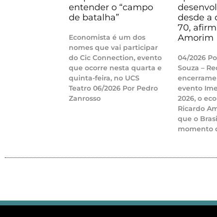
entender o “campo
desenvo
de batalha”
desde a 
70, afir
Amorim
Economista é um dos
nomes que vai participar
do Cic Connection, evento
04/2026 Po
que ocorre nesta quarta e
Souza – Re
quinta-feira, no UCS
encerrame
Teatro 06/2026 Por Pedro
evento Ime
Zanrosso
2026, o ec
Ricardo A
que o Bras
momento d