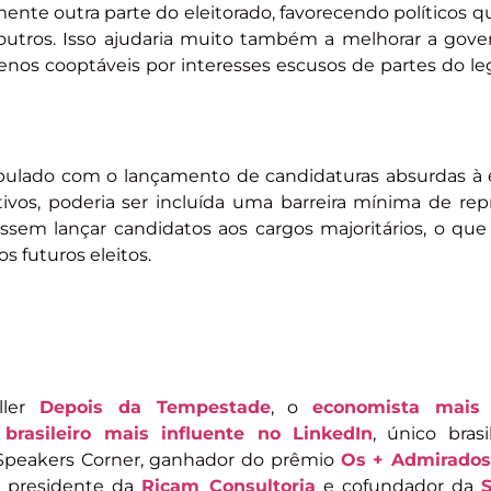
nte outra parte do eleitorado, favorecendo políticos 
utros. Isso ajudaria muito também a melhorar a gove
menos cooptáveis por interesses escusos de partes do le
ipulado com o lançamento de candidaturas absurdas à
ativos, poderia ser incluída uma barreira mínima de re
essem lançar candidatos aos cargos majoritários, o qu
os futuros eleitos.
ller
Depois da Tempestade
, o
economista mais 
o
brasileiro mais influente no LinkedIn
, único brasi
peakers Corner, ganhador do prêmio
Os + Admirados
, presidente da
Ricam Consultoria
e cofundador da