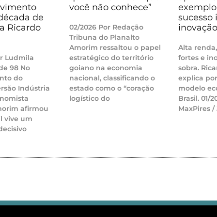
lvimento
você não conhece”
exemplo 
década de
sucesso i
ma Ricardo
inovaçã
02/2026 Por Redação
Tribuna do Planalto
Amorim ressaltou o papel
Alta renda
r Ludmila
estratégico do território
fortes e i
de 98 No
goiano na economia
sobra. Ric
nto do
nacional, classificando o
explica po
rsão Indústria
estado como o “coração
modelo ec
onomista
logístico do
Brasil. 01/
morim afirmou
MaxPires /
il vive um
ecisivo