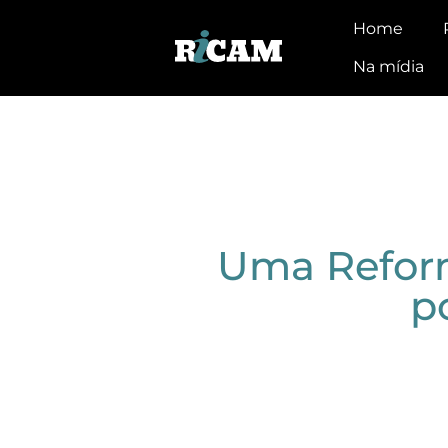
Home
Na mídia
Uma Reforma
po