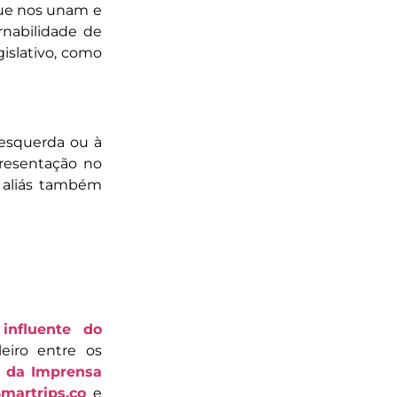
que nos unam e
rnabilidade de
gislativo, como
 esquerda ou à
presentação no
e aliás também
influente do
leiro entre os
 da Imprensa
Smartrips.co
e