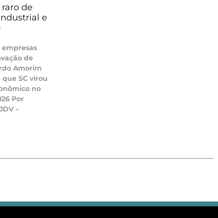
raro de
ndustrial e
o
, empresas
novação de
ardo Amorim
r que SC virou
onômico no
2026 Por
 JDV –