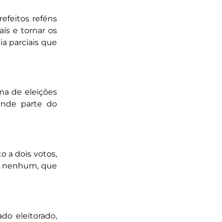
efeitos reféns
ís e tornar os
ia parciais que
ma de eleições
rande parte do
o a dois votos,
to nenhum, que
do eleitorado,