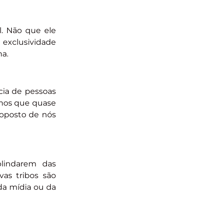
l. Não que ele
 exclusividade
ma.
cia de pessoas
mos que quase
oposto de nós
blindarem das
as tribos são
da mídia ou da