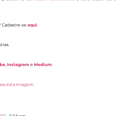
? Cadastre-se
aqui
.
tras.
be
,
Instagram
e
Medium
.
22
2:24 pm