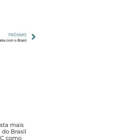
PRÓXIMO
aba com o Brasil
sta mais
 do Brasil
SC como