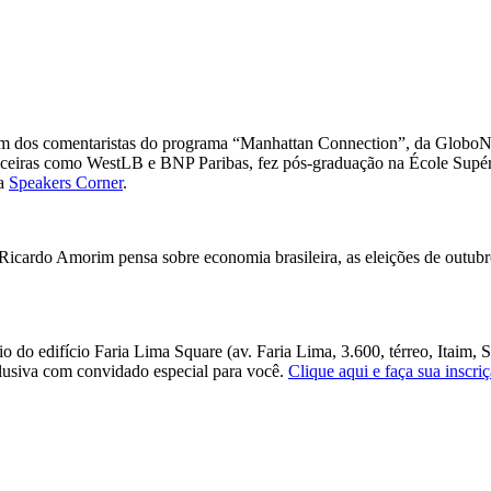
m dos comentaristas do programa “Manhattan Connection”, da GloboNe
inanceiras como WestLB e BNP Paribas, fez pós-graduação na École Supé
da
Speakers Corner
.
Ricardo Amorim pensa sobre economia brasileira, as eleições de outubro
io do edifício Faria Lima Square (av. Faria Lima, 3.600, térreo, Itaim
lusiva com convidado especial para você.
Clique aqui e faça sua inscri