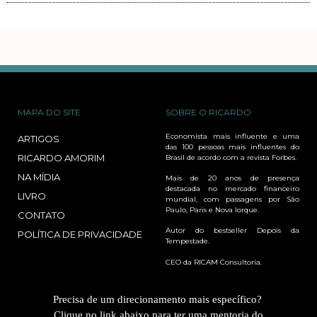
MAPA DO SITE
SOBRE O RICARDO
Economista mais influente e uma
ARTIGOS
das 100 pessoas mais influentes do
RICARDO AMORIM
Brasil de acordo com a revista Forbes.
NA MÍDIA
Mais de 20 anos de presença
destacada no mercado financeiro
LIVRO
mundial, com passagens por São
Paulo, Paris e Nova Iorque.
CONTATO
Autor do bestseller Depois da
POLÍTICA DE PRIVACIDADE
Tempestade.
CEO da RICAM Consultoria.
Precisa de um direcionamento mais específico?
Clique no link abaixo para ter uma mentoria do