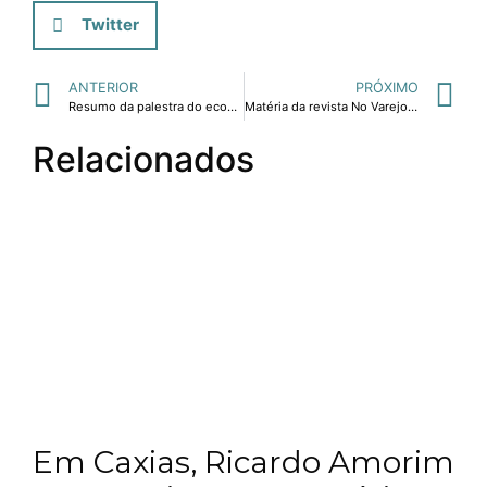
Twitter
ANTERIOR
PRÓXIMO
Resumo da palestra do economista Ricardo Amorim "O Brasil que inspira – A América é aqui" no evento Inspiração 2011, realizado em maio.
Matéria da revista No Varejo sobre palestra do jornalista econômico Ricardo Amorim prevendo que o setor liderará o crescimento do país.
Relacionados
Em Caxias, Ricardo Amorim