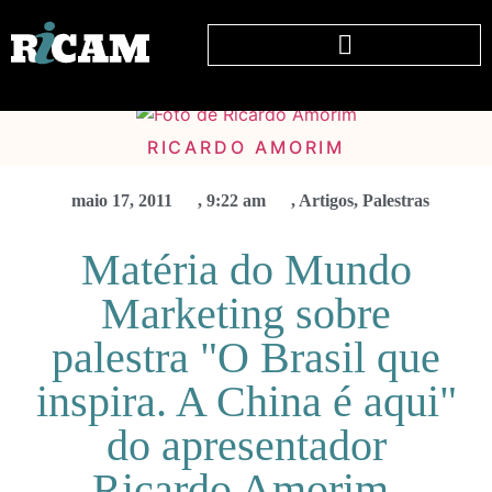
RICARDO AMORIM
maio 17, 2011
,
9:22 am
,
Artigos
,
Palestras
Matéria do Mundo
Marketing sobre
palestra "O Brasil que
inspira. A China é aqui"
do apresentador
Ricardo Amorim.