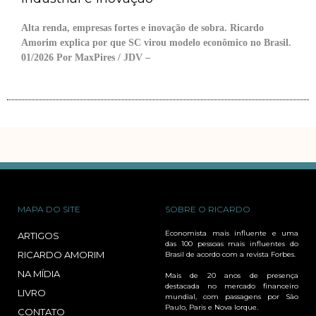
Alta renda, empresas fortes e inovação de sobra. Ricardo
Amorim explica por que SC virou modelo econômico no Brasil.
01/2026 Por MaxPires / JDV –
MAPA DO SITE
SOBRE O RICARDO
Economista mais influente e uma
ARTIGOS
das 100 pessoas mais influentes do
RICARDO AMORIM
Brasil de acordo com a revista Forbes.
NA MÍDIA
Mais de 20 anos de presença
destacada no mercado financeiro
LIVRO
mundial, com passagens por São
Paulo, Paris e Nova Iorque.
CONTATO