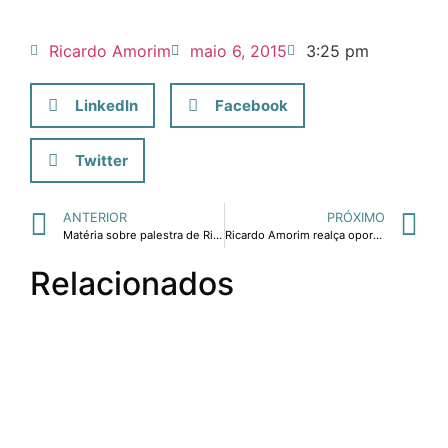
Ricardo Amorim
maio 6, 2015
3:25 pm
LinkedIn
Facebook
Twitter
ANTERIOR
PRÓXIMO
Matéria sobre palestra de Ricardo Amorim sobre como uma nova abordagem e valores de educação podem transformar o Brasil e ajudá-lo a superar atual crise e voltar a crescer
Ricardo Amorim realça oportunidades na economia brasileira em palestra para líderes do turismo
Relacionados