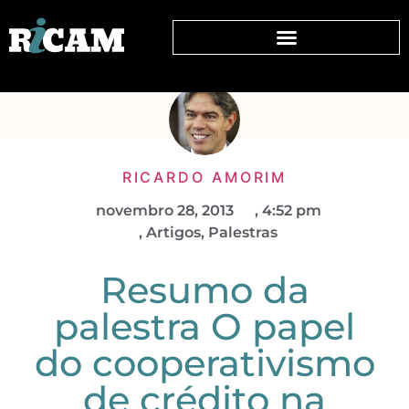
RICARDO AMORIM
novembro 28, 2013
,
4:52 pm
,
Artigos
,
Palestras
Resumo da
palestra O papel
do cooperativismo
de crédito na