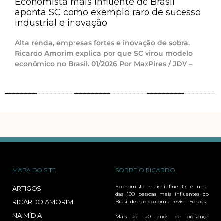
Economista mais influente do Brasil
aponta SC como exemplo raro de sucesso
industrial e inovação
Alta renda, empresas fortes e inovação de sobra.
Ricardo Amorim explica por que SC virou modelo
econômico no Brasil. 01/2026 Por MaxPires / JDV –
MAPA DO SITE
SOBRE O RICARDO
Economista mais influente e uma
ARTIGOS
das 100 pessoas mais influentes do
RICARDO AMORIM
Brasil de acordo com a revista Forbes.
NA MÍDIA
Mais de 20 anos de presença