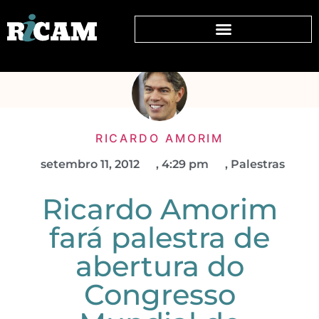
RICARDO AMORIM
setembro 11, 2012
,
4:29 pm
,
Palestras
Ricardo Amorim
fará palestra de
abertura do
Congresso