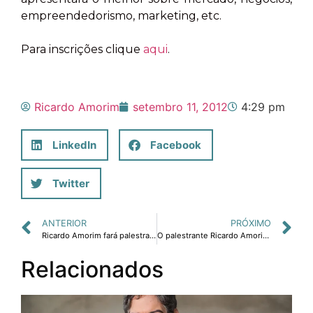
empreendedorismo, marketing, etc.
Para inscrições clique
aqui
.
Ricardo Amorim
setembro 11, 2012
4:29 pm
LinkedIn
Facebook
Twitter
ANTERIOR
PRÓXIMO
Ricardo Amorim fará palestra sobre transformações econômicas e impactos em RH.
O palestrante Ricardo Amorim dá o seu veredito: "O Brasil está condenado"
Relacionados