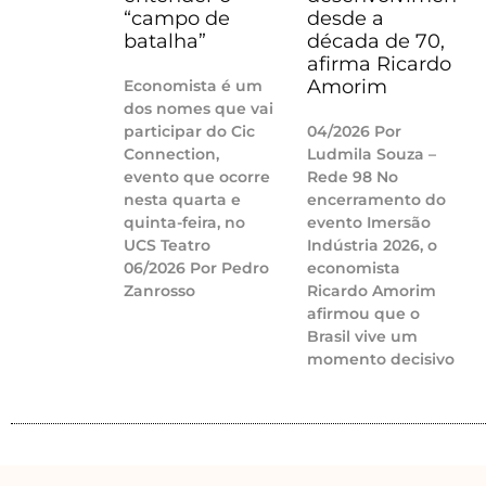
“campo de
desde a
batalha”
década de 70,
afirma Ricardo
Amorim
Economista é um
dos nomes que vai
participar do Cic
04/2026 Por
Connection,
Ludmila Souza –
evento que ocorre
Rede 98 No
nesta quarta e
encerramento do
quinta-feira, no
evento Imersão
UCS Teatro
Indústria 2026, o
06/2026 Por Pedro
economista
Zanrosso
Ricardo Amorim
afirmou que o
Brasil vive um
momento decisivo