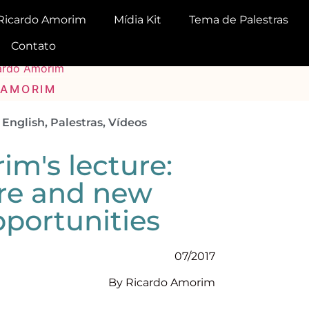
Ricardo Amorim
Mídia Kit
Tema de Palestras
Contato
 AMORIM
 English
,
Palestras
,
Vídeos
m's lecture:
ure and new
portunities
07/2017
By Ricardo Amorim