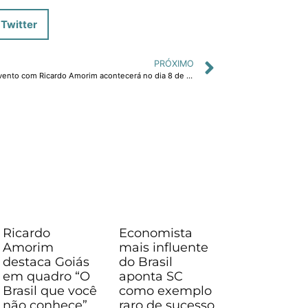
Twitter
PRÓXIMO
Evento com Ricardo Amorim acontecerá no dia 8 de agosto, na Paraíba
Ricardo
Economista
Amorim
mais influente
destaca Goiás
do Brasil
em quadro “O
aponta SC
Brasil que você
como exemplo
não conhece”
raro de sucesso