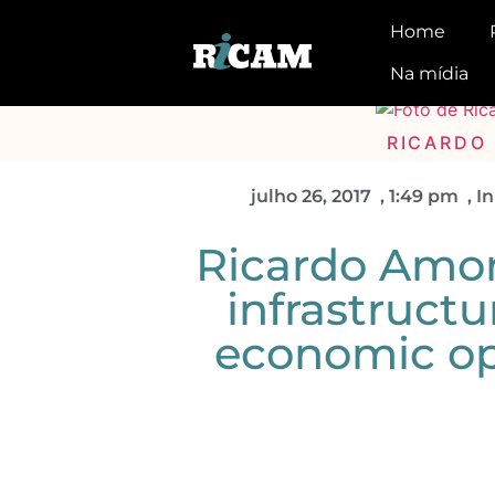
Home
Na mídia
RICARDO
julho 26, 2017
,
1:49 pm
,
In
Ricardo Amori
infrastruct
economic op