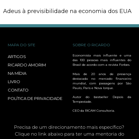
Adeus à previsibilidade na economia dos EUA
MAPA DO SITE
SOBRE O RICARDO
Economista mais influente e uma
ARTIGOS
das 100 pessoas mais influentes do
RICARDO AMORIM
Brasil de acordo com a revista Forbes.
NA MÍDIA
Mais de 20 anos de presença
destacada no mercado financeiro
LIVRO
mundial, com passagens por São
Paulo, Paris e Nova Iorque.
CONTATO
Autor do bestseller Depois da
POLÍTICA DE PRIVACIDADE
Tempestade.
CEO da RICAM Consultoria.
Precisa de um direcionamento mais específico?
Clique no link abaixo para ter uma mentoria do