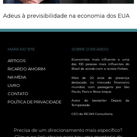
Adeus à previsibilidade na economia dos EUA
MAPA DO SITE
SOBRE O RICARDO
Economista mais influente e uma
ARTIGOS
das 100 pessoas mais influentes do
RICARDO AMORIM
Brasil de acordo com a revista Forbes.
NA MÍDIA
Mais de 20 anos de presença
destacada no mercado financeiro
LIVRO
mundial, com passagens por São
Paulo, Paris e Nova Iorque.
CONTATO
Autor do bestseller Depois da
POLÍTICA DE PRIVACIDADE
Tempestade.
CEO da RICAM Consultoria.
Precisa de um direcionamento mais específico?
Clique no link abaixo para ter uma mentoria do