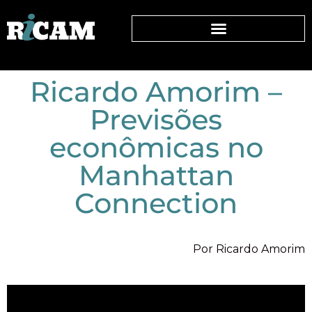
Ricardo Amorim –
Previsões
econômicas no
Manhattan
Connection
Por Ricardo Amorim