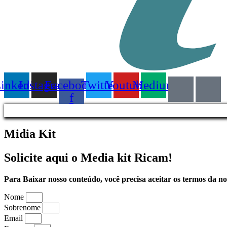
inkedin
Instagram
Facebook-
Twitter
Youtube
Medium
f
Midia Kit
Solicite aqui o
Media kit
Ricam!
Para Baixar nosso conteúdo, você precisa aceitar os termos da no
Nome
Sobrenome
Email