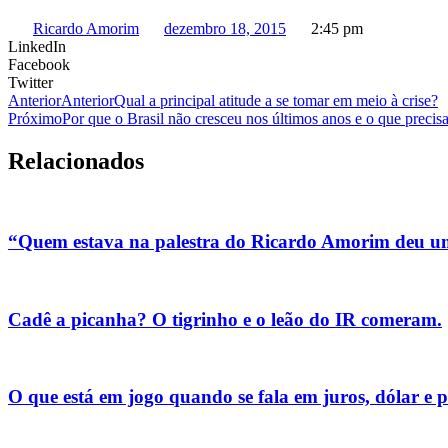
Ricardo Amorim
dezembro 18, 2015
2:45 pm
LinkedIn
Facebook
Twitter
Anterior
Anterior
Qual a principal atitude a se tomar em meio à crise?
Próximo
Por que o Brasil não cresceu nos últimos anos e o que precisa 
Relacionados
“Quem estava na palestra do Ricardo Amorim deu um 
Cadê a picanha? O tigrinho e o leão do IR comeram.
O que está em jogo quando se fala em juros, dólar e 