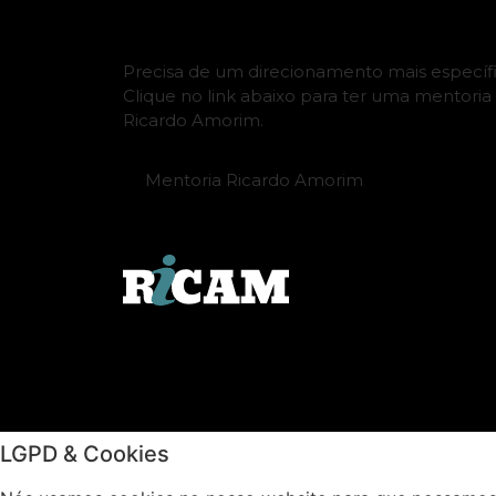
Precisa de um direcionamento mais específ
Clique no link abaixo para ter uma mentoria
Ricardo Amorim.
Mentoria Ricardo Amorim
LGPD & Cookies