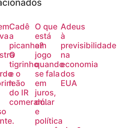
acionados
em
Cadê
O que
Adeus
ava
a
está
à
picanha?
em
previsibilidade
stra
O
jogo
na
tigrinho
quando
economia
ardo
e o
se fala
dos
rim
leão
em
EUA
do IR
juros,
comeram.
dólar
so
e
nte.
política