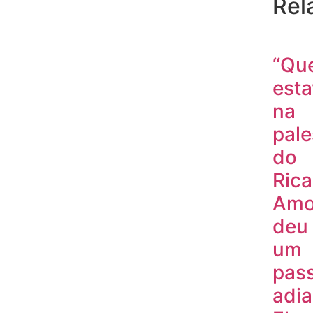
Rel
“Qu
est
na
pale
do
Ric
Amo
deu
um
pas
adia