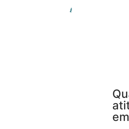
Qua
at
em