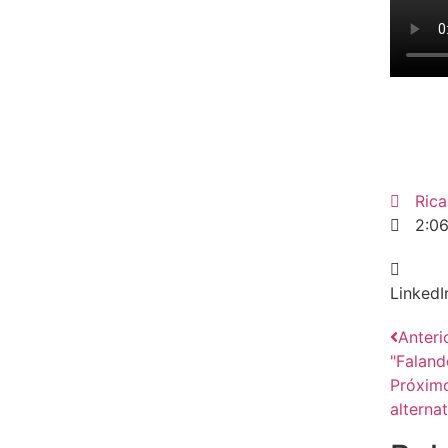
Ric
2:0
LinkedI
Anteri
"Faland
Próxim
alterna