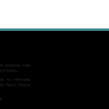
00 pessoas mais
ta Forbes.
ada no mercado
o Paulo, Paris e
e.