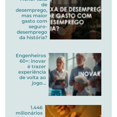
de
desemprego,
mas maior
gasto com
seguro-
desemprego
da história?
Engenheiros
60+: inovar
é trazer
experiência
de volta ao
jogo…
1.446
milionários