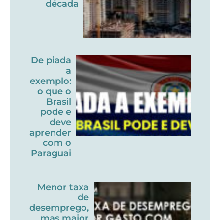
década
De piada
a
exemplo:
o que o
Brasil
pode e
deve
aprender
com o
Paraguai
Menor taxa
de
desemprego,
mas maior