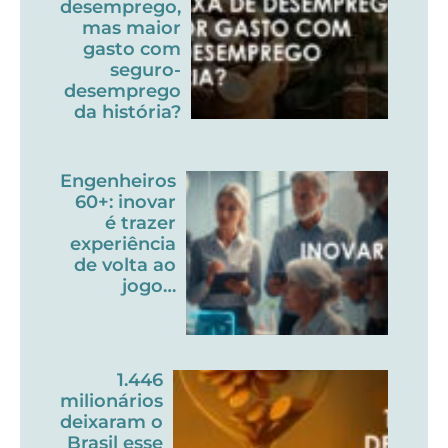
desemprego,
mas maior
gasto com
seguro-
desemprego
da história?
Engenheiros
60+: inovar
é trazer
experiência
de volta ao
jogo…
1.446
milionários
deixaram o
Brasil esse