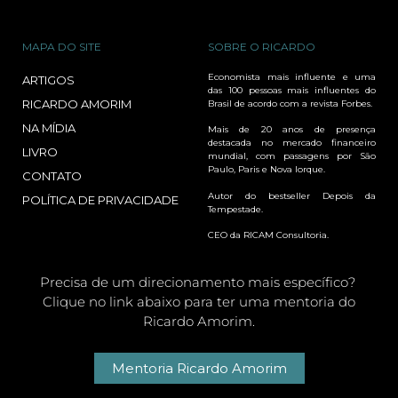
MAPA DO SITE
SOBRE O RICARDO
Economista mais influente e uma
ARTIGOS
das 100 pessoas mais influentes do
RICARDO AMORIM
Brasil de acordo com a revista Forbes.
NA MÍDIA
Mais de 20 anos de presença
destacada no mercado financeiro
LIVRO
mundial, com passagens por São
Paulo, Paris e Nova Iorque.
CONTATO
Autor do bestseller Depois da
POLÍTICA DE PRIVACIDADE
Tempestade.
CEO da RICAM Consultoria.
Precisa de um direcionamento mais específico?
Clique no link abaixo para ter uma mentoria do
Ricardo Amorim.
Mentoria Ricardo Amorim