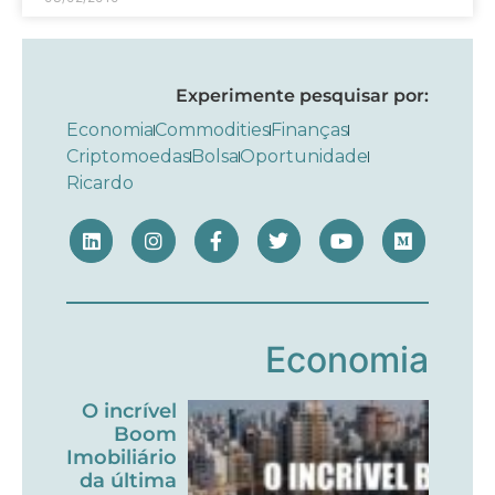
Experimente pesquisar por:
Economia
Commodities
Finanças
Criptomoedas
Bolsa
Oportunidade
Ricardo
Economia
O incrível
Boom
Imobiliário
da última