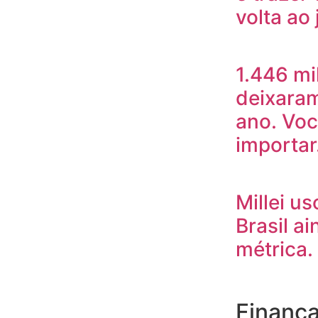
volta ao
1.446 mi
deixaram
ano. Voc
importa
Millei u
Brasil ai
métrica.
Finanç