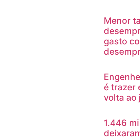
Menor t
desempr
gasto c
desempre
Engenhei
é trazer
volta ao
1.446 mi
deixaram