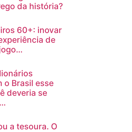
go da história?
ros 60+: inovar
 experiência de
 jogo…
lionários
 o Brasil esse
ê deveria se
r…
sou a tesoura. O