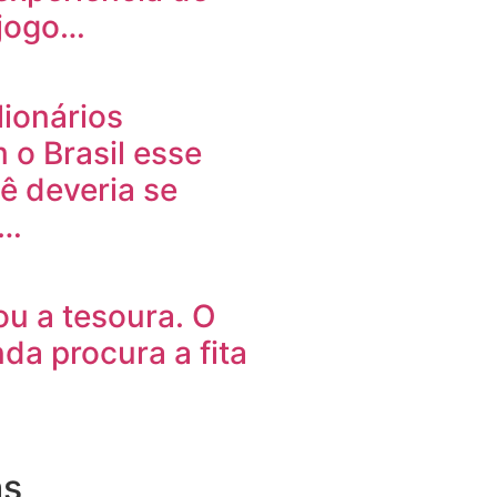
 jogo…
lionários
 o Brasil esse
ê deveria se
r…
sou a tesoura. O
nda procura a fita
as