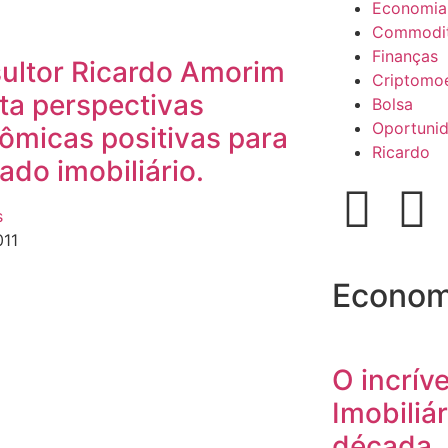
Economia
Commodit
Finanças
ultor Ricardo Amorim
Criptomo
ta perspectivas
Bolsa
Oportuni
ômicas positivas para
Ricardo
do imobiliário.
s
011
Econom
O incrív
Imobiliár
década