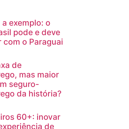
 a exemplo: o
asil pode e deve
r com o Paraguai
axa de
ego, mas maior
om seguro-
go da história?
ros 60+: inovar
 experiência de