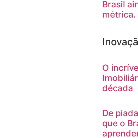
Brasil ai
métrica.
Inovaç
O incrív
Imobiliár
década
De piada
que o Br
aprende