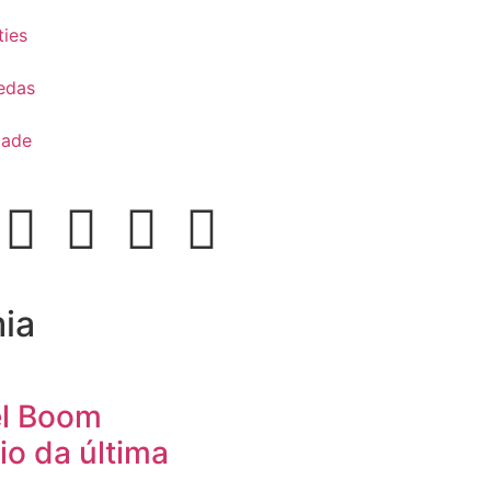
ies
edas
dade
ia
el Boom
io da última