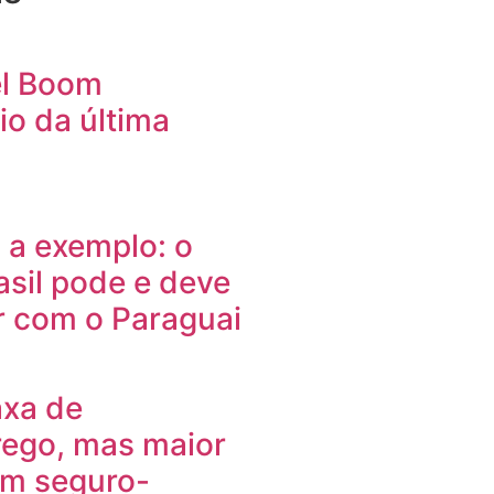
el Boom
io da última
 a exemplo: o
asil pode e deve
r com o Paraguai
axa de
ego, mas maior
om seguro-