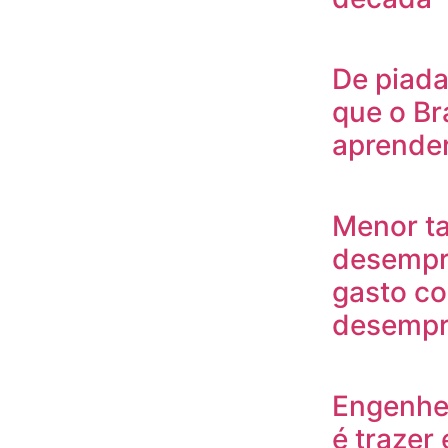
De piada
que o Br
aprende
Menor t
desempr
gasto c
desempre
Engenhei
é trazer