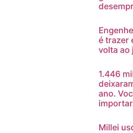
desempre
Engenhei
é trazer
volta ao
1.446 mi
deixaram
ano. Voc
importa
Millei u