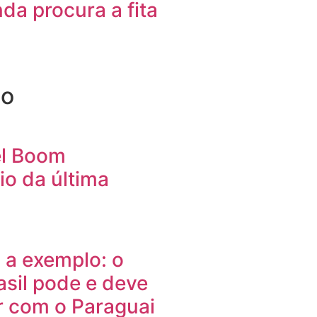
nda procura a fita
ão
el Boom
io da última
 a exemplo: o
asil pode e deve
r com o Paraguai