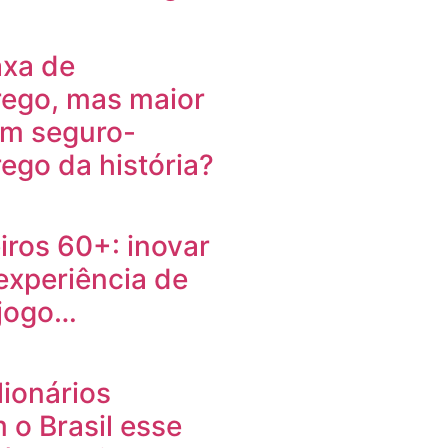
axa de
ego, mas maior
om seguro-
go da história?
ros 60+: inovar
 experiência de
 jogo…
lionários
 o Brasil esse