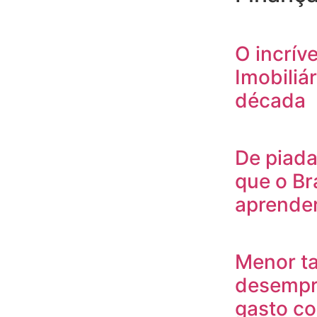
O incrív
Imobiliár
década
De piada
que o Br
aprende
Menor t
desempr
gasto c