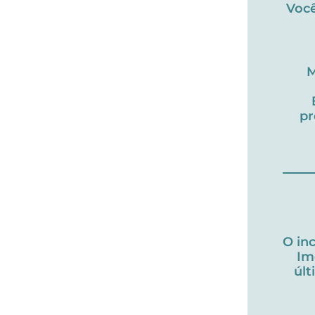
Você
M
pr
O in
Im
úl