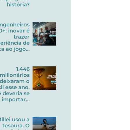
história?
ngenheiros
0+: inovar é
trazer
eriência de
ta ao jogo…
1.446
milionários
deixaram o
il esse ano.
 deveria se
importar…
illei usou a
tesoura. O