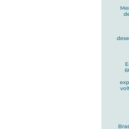
Me
d
des
E
6
exp
vol
Bras