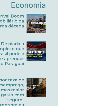
Economia
crível Boom
obiliário da
tima década
De piada a
mplo: o que
rasil pode e
e aprender
o Paraguai
nor taxa de
esemprego,
mas maior
gasto com
seguro-
emprego da