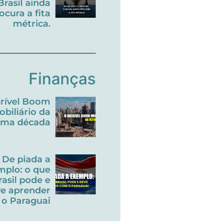
Brasil ainda
ocura a fita
métrica.
Finanças
crível Boom
obiliário da
tima década
De piada a
mplo: o que
rasil pode e
e aprender
o Paraguai