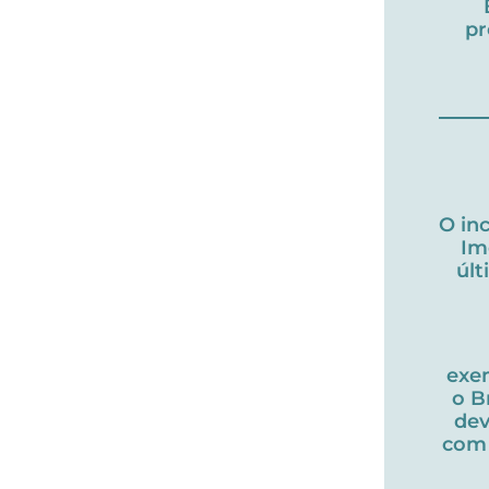
pr
O in
Im
úl
exe
o B
dev
com 