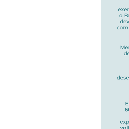
exe
o B
dev
com 
Me
d
des
E
6
exp
vol