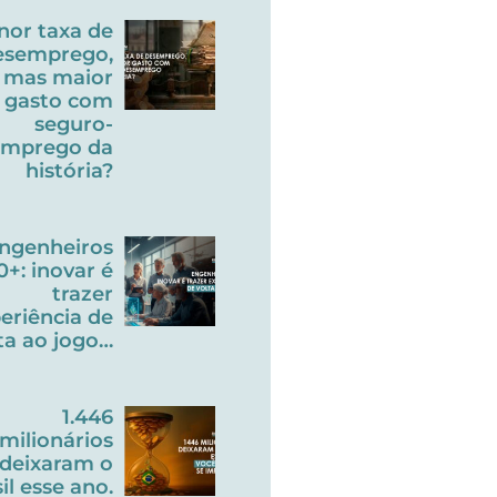
nor taxa de
esemprego,
mas maior
gasto com
seguro-
emprego da
história?
ngenheiros
0+: inovar é
trazer
eriência de
ta ao jogo…
1.446
milionários
deixaram o
il esse ano.