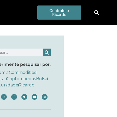
Contrate o
Ricardo
erimente pesquisar por:
omia
Commodities
ças
Criptomoedas
Bolsa
tunidade
Ricardo