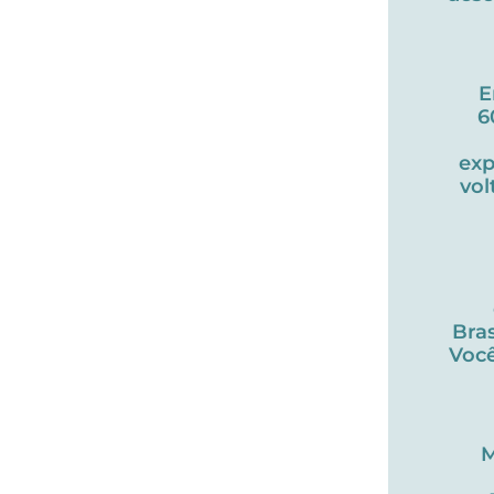
E
6
exp
vol
Bras
Você
M