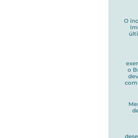
O in
Im
úl
exe
o B
dev
com 
Me
d
des