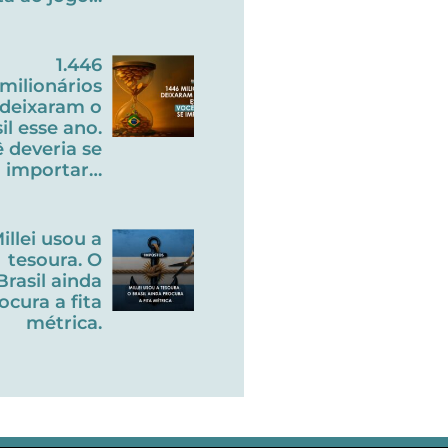
1.446
milionários
deixaram o
il esse ano.
 deveria se
importar…
illei usou a
tesoura. O
Brasil ainda
ocura a fita
métrica.