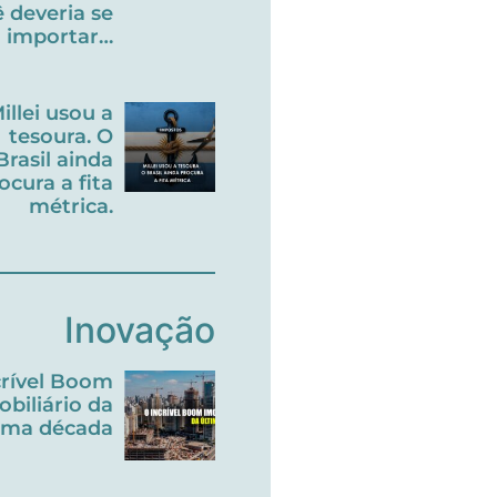
 deveria se
importar…
illei usou a
tesoura. O
Brasil ainda
ocura a fita
métrica.
Inovação
crível Boom
obiliário da
tima década