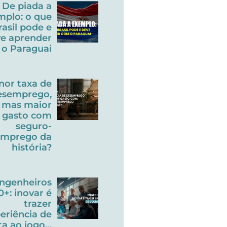
De piada a
mplo: o que
rasil pode e
e aprender
o Paraguai
nor taxa de
esemprego,
mas maior
gasto com
seguro-
emprego da
história?
ngenheiros
0+: inovar é
trazer
eriência de
ta ao jogo…