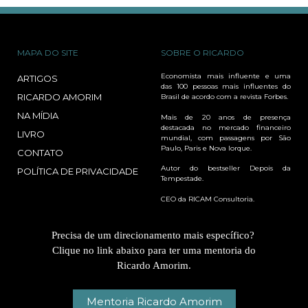
MAPA DO SITE
SOBRE O RICARDO
Economista mais influente e uma
ARTIGOS
das 100 pessoas mais influentes do
RICARDO AMORIM
Brasil de acordo com a revista Forbes.
NA MÍDIA
Mais de 20 anos de presença
destacada no mercado financeiro
LIVRO
mundial, com passagens por São
Paulo, Paris e Nova Iorque.
CONTATO
Autor do bestseller Depois da
POLÍTICA DE PRIVACIDADE
Tempestade.
CEO da RICAM Consultoria.
Precisa de um direcionamento mais específico?
Clique no link abaixo para ter uma mentoria do
Ricardo Amorim.
Mentoria Ricardo Amorim