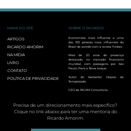
MAPA DO SITE
SOBRE O RICARDO
Economista mais influente e uma
ARTIGOS
das 100 pessoas mais influentes do
RICARDO AMORIM
Brasil de acordo com a revista Forbes.
NA MÍDIA
Mais de 20 anos de presença
destacada no mercado financeiro
LIVRO
mundial, com passagens por São
Paulo, Paris e Nova Iorque.
CONTATO
Autor do bestseller Depois da
POLÍTICA DE PRIVACIDADE
Tempestade.
CEO da RICAM Consultoria.
Precisa de um direcionamento mais específico?
Clique no link abaixo para ter uma mentoria do
Ricardo Amorim.