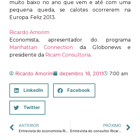
muito baixo no ano que vem e até com uma
pequena queda, se calotes ocorrerem na
Europa. Feliz 2013.
Ricardo Amorim
Economista, apresentador do programa
Manhattan Connection
da Globonews e
presidente da
Ricam Consultoria
.
Ricardo Amorim
dezembro 16, 2011
7:00 am
LinkedIn
Facebook
Twitter
ANTERIOR
PRÓXIMO
Entrevista do economista Ricardo Amorim ao jornal Tribuna do Norte: maior risco seria não cortar juros.
Entrevista do consultor Ricardo Amorim ao jornal Tribuna do Norte: empresas devem se voltar ao mercado interno.