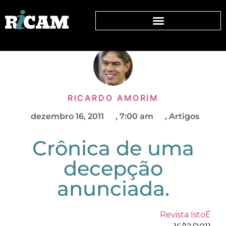
RICARDO AMORIM
dezembro 16, 2011
,
7:00 am
,
Artigos
Crônica de uma
decepção
anunciada.
Revista IstoÉ