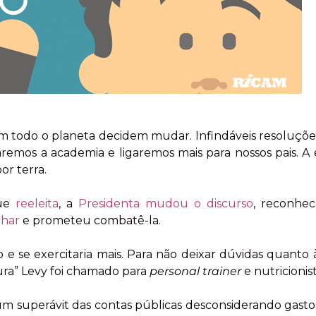
em todo o planeta decidem mudar. Infindáveis resoluçõe
emos a academia e ligaremos mais para nossos pais. A es
or terra.
que
reeleita
, a
Presidenta mudou o discurso
, reconhe
nhar
e prometeu combatê-la.
e se exercitaria mais. Para não deixar dúvidas quanto 
ra” Levy foi chamado para
personal trainer
e nutricionist
m superávit das contas públicas desconsiderando gasto