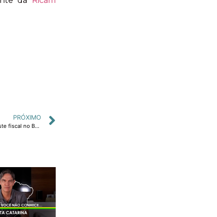
ente da
Ricam
PRÓXIMO
Entrevista de Ricardo Amorim à Rádio Jovem Pan sobre ajuste fiscal no Brasil