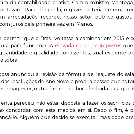
im da contabilidade criativa. Com o ministro Mantega, 
 contavam. Para chegar lá, o governo teria de emagr
m arrecadação recorde, nosso setor público gasto
om juros pela primeira vez em 17 anos.
e permitir que o Brasil voltasse a caminhar em 2015 e c
oura para funcionar. À
elevada carga de impostos
que 
quantidade e qualidade condizentes, sinal evidente 
e sobra.
rbosa anunciou a revisão da fórmula de reajuste do salá
as resoluções de Ano Novo: a própria pessoa que as to
er emagrecer, outra é manter a boca fechada para que i
denta pareceu não estar disposta a fazer os sacrifícios
o concordar com esta medida em si. Dado o fim, é pr
cançá-lo. Alguém que decide se exercitar mais pode pref