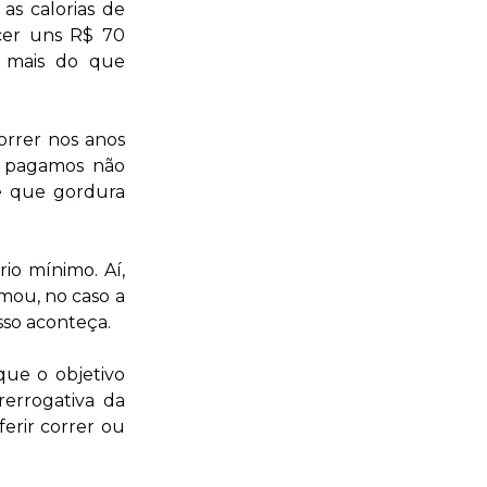
as calorias de
ecer uns R$ 70
u mais do que
orrer nos anos
pagamos não
de que gordura
rio mínimo. Aí,
mou, no caso a
sso aconteça.
 que o objetivo
errogativa da
erir correr ou