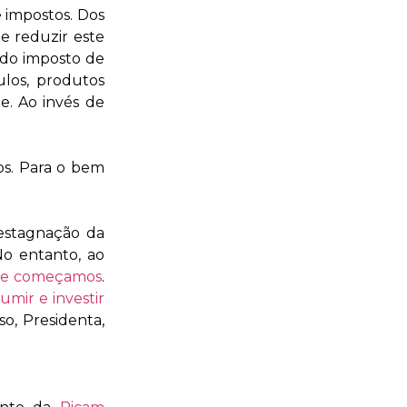
 impostos. Dos
e reduzir este
 do imposto de
ulos, produtos
e. Ao invés de
os. Para o bem
 estagnação da
No entanto, ao
ue começamos
.
umir e investir
so, Presidenta,