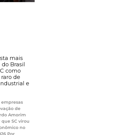
sta mais
 do Brasil
SC como
raro de
ndustrial e
o
, empresas
novação de
ardo Amorim
r que SC virou
onômico no
2026 Por