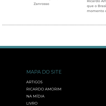
Ricardo A
Zanrosso
que o Bras
momento d
MAPA DO SITE
ARTIGOS
RICARDO AMORIM
NA MÍDIA
LIVRO