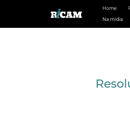
Home
Na mídia
Resol