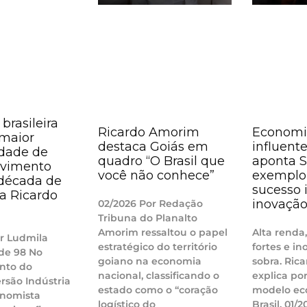
 brasileira
Ricardo Amorim
Economi
 maior
destaca Goiás em
influente
dade de
quadro “O Brasil que
aponta 
lvimento
você não conhece”
exemplo 
década de
sucesso i
ma Ricardo
inovaçã
02/2026 Por Redação
Tribuna do Planalto
Amorim ressaltou o papel
Alta renda
r Ludmila
estratégico do território
fortes e i
de 98 No
goiano na economia
sobra. Ric
nto do
nacional, classificando o
explica po
rsão Indústria
estado como o “coração
modelo ec
onomista
logístico do
Brasil. 01/