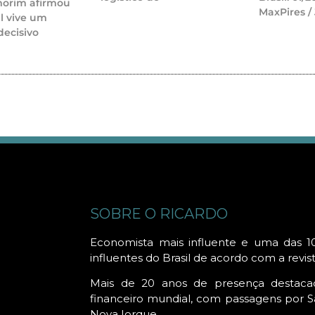
morim afirmou
MaxPires /
il vive um
ecisivo
SOBRE O RICARDO
Economista mais influente e uma das 1
influentes do Brasil de acordo com a revis
Mais de 20 anos de presença destac
financeiro mundial, com passagens por Sã
Nova Iorque.