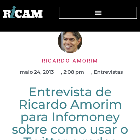
RICARDO AMORIM
maio 24, 2013
,
2:08 pm
,
Entrevistas
Entrevista de
Ricardo Amorim
para Infomoney
sobre como usar o