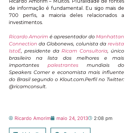
Ricardo Amorim – Muitos. Pluralidade de fontes
de informação é fundamental. Eu sigo mais de
700 perfis, a maioria deles relacionados a
investimentos.
Ricardo Amorim
é a
presentador do
Manhattan
Connection
da Globonews, colunista da
revista
IstoÉ
,
presidente da
Ricam Consultoria
, único
brasileiro na lista dos melhores e mais
importantes
palestrantes
mundiais do
Speakers Corner e economista mais influente
do Brasil segundo o Klout.com.Perfil no Twitter:
@ricamconsult.
Ricardo Amorim
maio 24, 2013
2:08 pm