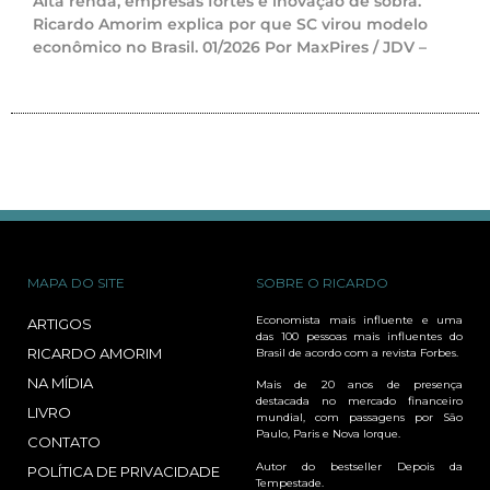
Alta renda, empresas fortes e inovação de sobra.
Ricardo Amorim explica por que SC virou modelo
econômico no Brasil. 01/2026 Por MaxPires / JDV –
MAPA DO SITE
SOBRE O RICARDO
Economista mais influente e uma
ARTIGOS
das 100 pessoas mais influentes do
RICARDO AMORIM
Brasil de acordo com a revista Forbes.
NA MÍDIA
Mais de 20 anos de presença
destacada no mercado financeiro
LIVRO
mundial, com passagens por São
Paulo, Paris e Nova Iorque.
CONTATO
Autor do bestseller Depois da
POLÍTICA DE PRIVACIDADE
Tempestade.