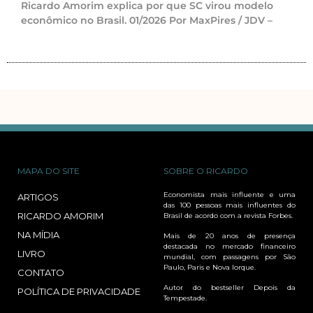
Ricardo Amorim explica por que SC virou modelo
econômico no Brasil. 01/2026 Por MaxPires / JDV –
MAPA DO SITE
SOBRE O RICARDO
Economista mais influente e uma
ARTIGOS
das 100 pessoas mais influentes do
RICARDO AMORIM
Brasil de acordo com a revista Forbes.
NA MÍDIA
Mais de 20 anos de presença
destacada no mercado financeiro
LIVRO
mundial, com passagens por São
Paulo, Paris e Nova Iorque.
CONTATO
Autor do bestseller Depois da
POLÍTICA DE PRIVACIDADE
Tempestade.