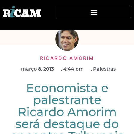
RICARDO AMORIM
março 8, 2013
,
4:44 pm
,
Palestras
Economista e
palestrante
Ricardo Amorim
será destaque do