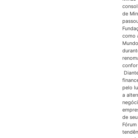
consol
de Min
passou
Fundaç
como a
Mundo.
durant
renoma
confor
Diante
financ
pelo l
a alte
negóci
empres
de seu
Fórum 
tendên