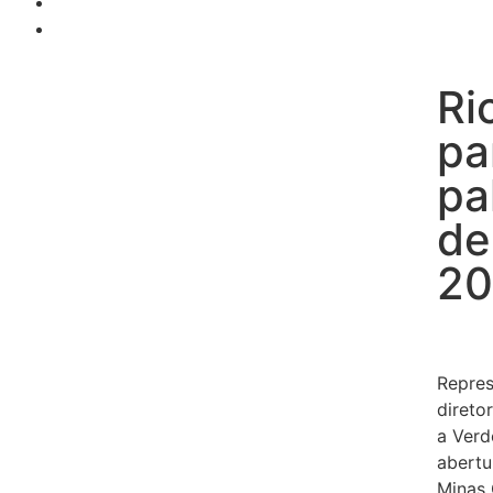
Ri
pa
pa
de
20
Repres
direto
a Verd
abertu
Minas 