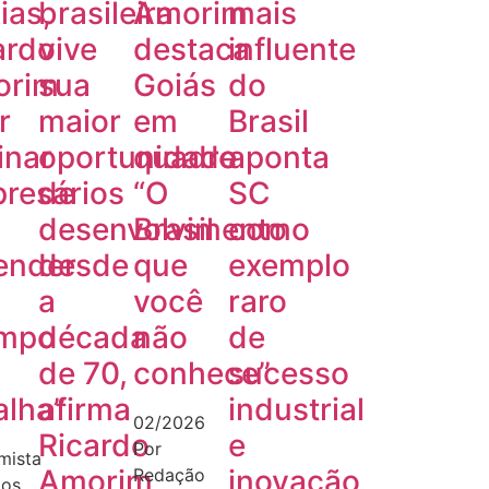
ias,
brasileira
Amorim
mais
ardo
vive
destaca
influente
orim
sua
Goiás
do
r
maior
em
Brasil
inar
oportunidade
quadro
aponta
resários
de
“O
SC
desenvolvimento
Brasil
como
ender
desde
que
exemplo
a
você
raro
mpo
década
não
de
de 70,
conhece”
sucesso
alha”
afirma
industrial
02/2026
Ricardo
e
Por
mista
Amorim
inovação
Redação
dos