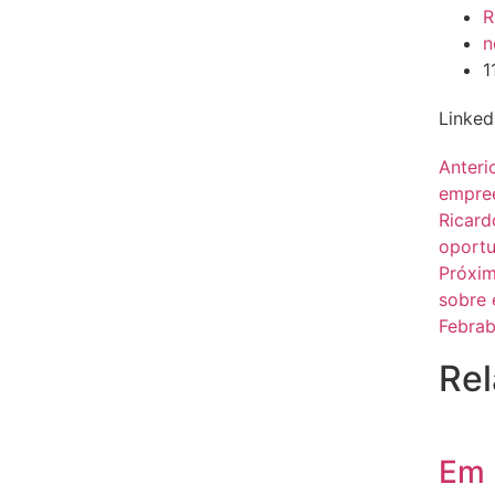
R
n
1
Linked
Anteri
empree
Ricard
oportu
Próxi
sobre 
Febrab
Rel
Em