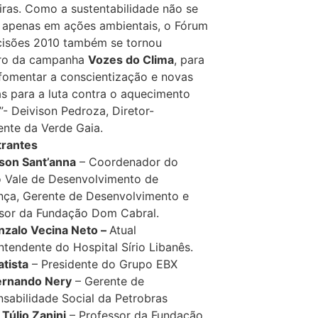
eiras. Como a sustentabilidade não se
 apenas em ações ambientais, o Fórum
isões 2010 também se tornou
iro da campanha
Vozes do Clima
, para
fomentar a conscientização e novas
as para a luta contra o aquecimento
.”- Deivison Pedroza, Diretor-
ente da Verde Gaia.
trantes
son Sant’anna
– Coordenador do
 Vale de Desenvolvimento de
nça, Gerente de Desenvolvimento e
sor da Fundação Dom Cabral.
nzalo Vecina Neto –
Atual
ntendente do Hospital Sírio Libanês.
atista
– Presidente do Grupo EBX
ernando Nery
– Gerente de
sabilidade Social da Petrobras
Túlio Zanini
– Professor da Fundação