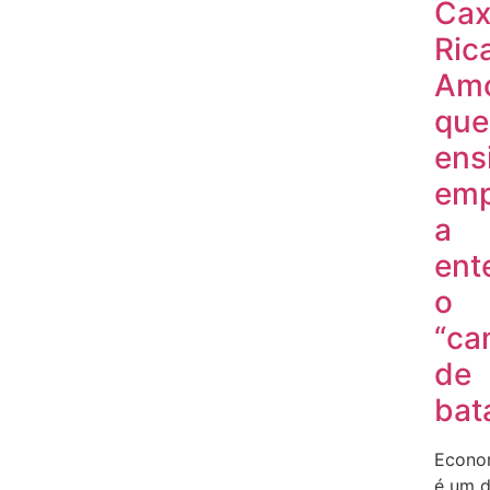
Cax
Ric
Am
que
ens
emp
a
ent
o
“ca
de
bat
Econo
é um 