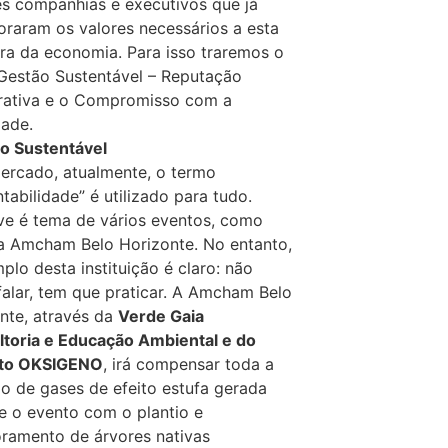
s companhias e executivos que já
oraram os valores necessários a esta
ra da economia. Para isso traremos o
Gestão Sustentável – Reputação
rativa e o Compromisso com a
ade.
o Sustentável
rcado, atualmente, o termo
ntabilidade” é utilizado para tudo.
ive é tema de vários eventos, como
a Amcham Belo Horizonte. No entanto,
plo desta instituição é claro: não
falar, tem que praticar. A Amcham Belo
nte, através da
Verde Gaia
toria e Educação Ambiental e do
uto OKSIGENO
, irá compensar toda a
o de gases de efeito estufa gerada
e o evento com o plantio e
ramento de árvores nativas