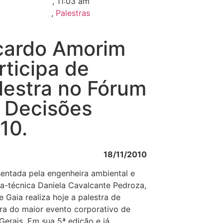
,
11:03 am
,
Palestras
cardo Amorim
rticipa de
lestra no Fórum
 Decisões
10.
18/11/2010
entada pela engenheira ambiental e
ra-técnica Daniela Cavalcante Pedroza,
e Gaia realiza hoje a palestra de
ra do maior evento corporativo de
Gerais. Em sua 5ª edição e já