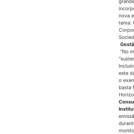
grande
incorp
nova e
tema: 
Corpo
Socied
Gestã
“No me
“suste
Inclus
este d
o exem
basta 
Horizo
Consul
Instit
emissã
durant
monito