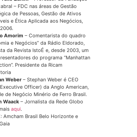
bral – FDC nas áreas de Gestão
égica de Pessoas, Gestão de Ativos
íveis e Ética Aplicada aos Negócios,
2006.
do Amorim
– Comentarista do quadro
mia e Negócios” da Rádio Eldorado,
sta da Revista IstoÉ e, desde 2003, um
resentadores do programa “Manhattan
tion”. Presidente da Ricam
toria
an Weber
– Stephan Weber é CEO
 Executive Officer) da Anglo American,
e de Negócio Minério de Ferro Brasil.
am Waack
– Jornalista da Rede Globo
 mais
aqui
.
 Amcham Brasil Belo Horizonte e
Gaia