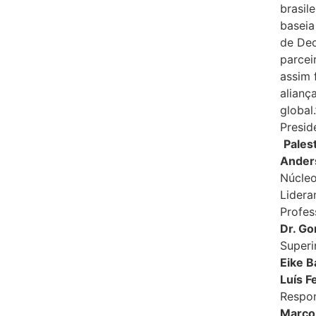
brasil
baseia
de Dec
parce
assim 
alianç
global
Presid
Pales
Ander
Núcleo
Lidera
Profes
Dr. Go
Superi
Eike B
Luís F
Respon
Marco 