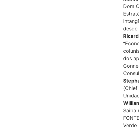
Dom Ca
Estrat
Intang
desde 
Ricar
“Econo
coluni
dos ap
Connec
Consul
Steph
(Chief
Unidad
Willi
Saiba
FONTE:
Verde 