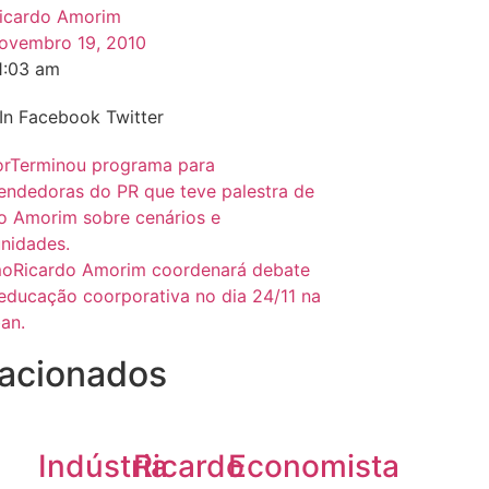
icardo Amorim
ovembro 19, 2010
1:03 am
In
Facebook
Twitter
or
Terminou programa para
ndedoras do PR que teve palestra de
o Amorim sobre cenários e
nidades.
mo
Ricardo Amorim coordenará debate
educação coorporativa no dia 24/11 na
an.
acionados
Indústria
Ricardo
Economista