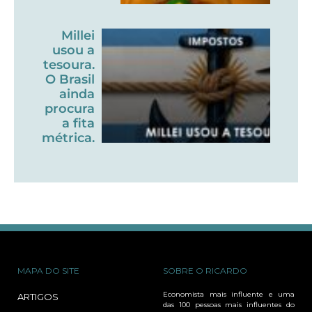
Millei
usou a
tesoura.
O Brasil
ainda
procura
a fita
métrica.
MAPA DO SITE
SOBRE O RICARDO
Economista mais influente e uma
ARTIGOS
das 100 pessoas mais influentes do