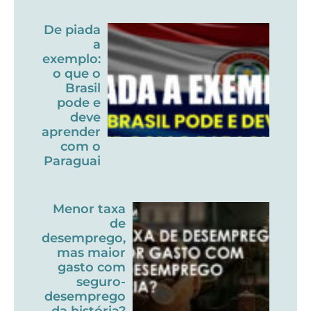
De piada
a
exemplo:
o que o
Brasil
pode e
deve
aprender
com o
Paraguai
Menor taxa
de
desemprego,
mas maior
gasto com
seguro-
desemprego
da história?