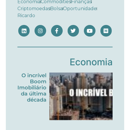
Economia
Commodities
Finanças
Criptomoedas
Bolsa
Oportunidade
Ricardo
Economia
O incrível
Boom
Imobiliário
da última
década