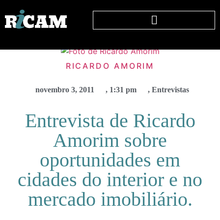
RICARDO AMORIM
novembro 3, 2011
,
1:31 pm
,
Entrevistas
Entrevista de Ricardo
Amorim sobre
oportunidades em
cidades do interior e no
mercado imobiliário.