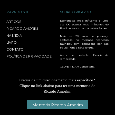
MAPA DO SITE
SOBRE O RICARDO
Economista mais influente e uma
ARTIGOS
das 100 pessoas mais influentes do
RICARDO AMORIM
Brasil de acordo com a revista Forbes.
NA MÍDIA
Mais de 20 anos de presença
destacada no mercado financeiro
LIVRO
mundial, com passagens por São
Paulo, Paris e Nova Iorque.
CONTATO
Autor do bestseller Depois da
POLÍTICA DE PRIVACIDADE
Tempestade.
CEO da RICAM Consultoria.
Precisa de um direcionamento mais específico?
Clique no link abaixo para ter uma mentoria do
Ricardo Amorim.
Mentoria Ricardo Amorim