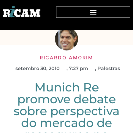
RICARDO AMORIM
setembro 30, 2010
,
7:27 pm
,
Palestras
Munich Re
promove debate
sobre perspectiva
do mercado de