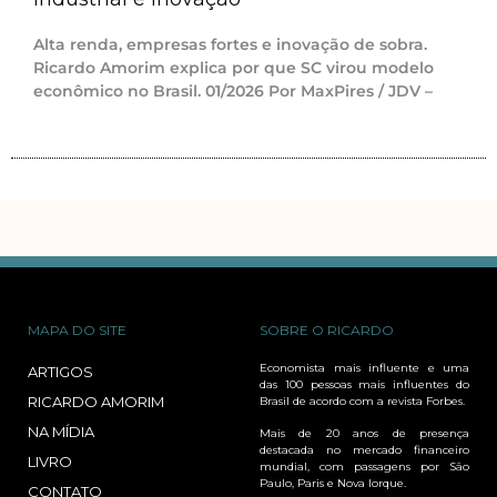
Alta renda, empresas fortes e inovação de sobra.
Ricardo Amorim explica por que SC virou modelo
econômico no Brasil. 01/2026 Por MaxPires / JDV –
MAPA DO SITE
SOBRE O RICARDO
Economista mais influente e uma
ARTIGOS
das 100 pessoas mais influentes do
RICARDO AMORIM
Brasil de acordo com a revista Forbes.
NA MÍDIA
Mais de 20 anos de presença
destacada no mercado financeiro
LIVRO
mundial, com passagens por São
Paulo, Paris e Nova Iorque.
CONTATO