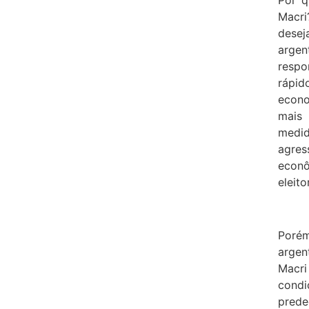
Por q
Macr
desej
argen
respo
rápi
econo
mais
medid
agres
econô
eleito
Poré
argen
Macr
con
prede