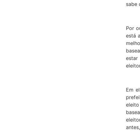
sabe 
Por o
está 
melh
base
estar
eleit
Em el
pref
eleit
base
eleit
antes