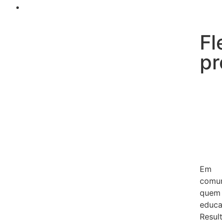
Fl
pr
Em g
comu
quem 
educa
Resul