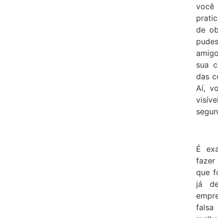
você 
prati
de ob
pudes
amigo
sua c
das c
Aí, v
visív
segun
É ex
fazer
que f
já d
empre
fals