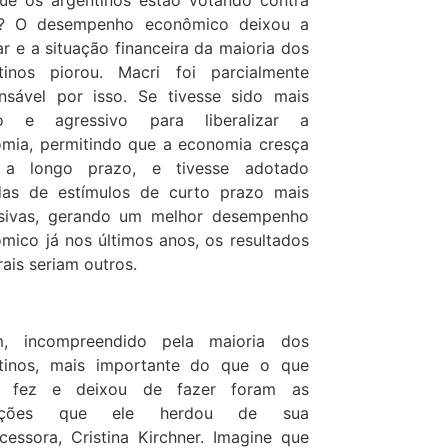
ue os argentinos estão votando contra
i? O desempenho econômico deixou a
ar e a situação financeira da maioria dos
tinos piorou. Macri foi parcialmente
nsável por isso. Se tivesse sido mais
do e agressivo para liberalizar a
mia, permitindo que a economia cresça
 a longo prazo, e tivesse adotado
as de estímulos de curto prazo mais
sivas, gerando um melhor desempenho
mico já nos últimos anos, os resultados
rais seriam outros.
m, incompreendido pela maioria dos
tinos, mais importante do que o que
i fez e deixou de fazer foram as
dições que ele herdou de sua
cessora, Cristina Kirchner. Imagine que