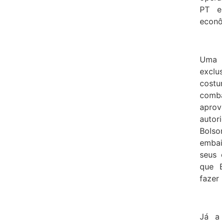
PT e
econô
Uma 
exclu
cost
comba
apro
autor
Bolso
emba
seus 
que 
fazer 
Já a