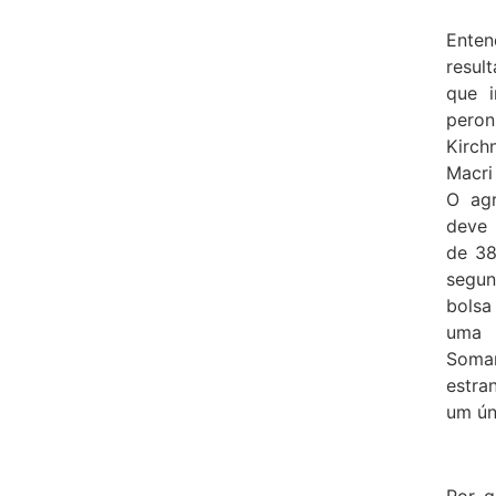
Enten
resul
que i
peron
Kirch
Macri
O agr
deve 
de 38
segun
bols
uma 
Soman
estra
um ún