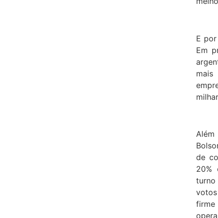
melho
E por
Em pr
argen
mais 
empre
milhar
Além 
Bolso
de co
20% d
turno
votos
firm
opera