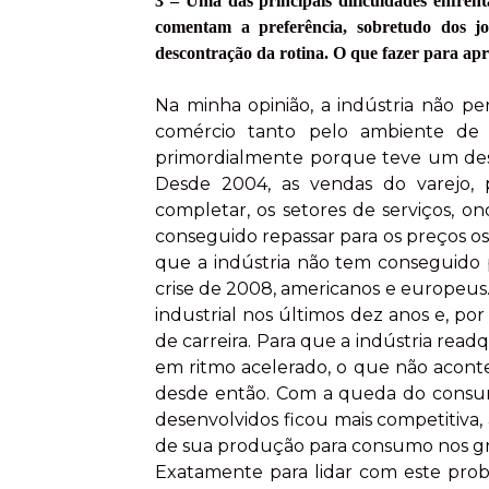
3 – Uma das principais dificuldades enfren
comentam a preferência, sobretudo dos jov
descontração da rotina. O que fazer para apr
Na minha opinião, a indústria não per
comércio tanto pelo ambiente de 
primordialmente porque teve um dese
Desde 2004, as vendas do varejo, 
completar, os setores de serviços, o
conseguido repassar para os preços os
que a indústria não tem conseguido 
crise de 2008, americanos e europeus. 
industrial nos últimos dez anos e, por
de carreira. Para que a indústria readq
em ritmo acelerado, o que não acont
desde então. Com a queda do consumo
desenvolvidos ficou mais competitiva
de sua produção para consumo nos gra
Exatamente para lidar com este prob