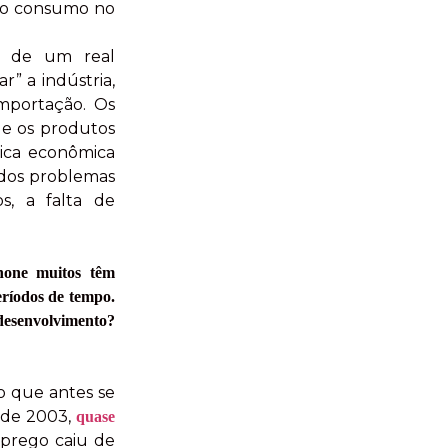
do consumo no
êm de um real
” a indústria,
importação. Os
 e os produtos
tica econômica
s dos problemas
os, a falta de
phone muitos têm
eríodos de tempo.
 desenvolvimento?
o que antes se
esde 2003,
quase
prego caiu de