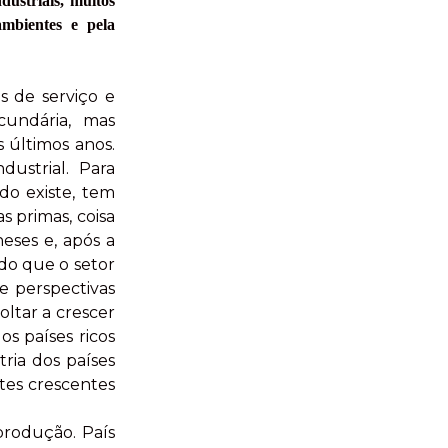
ustriais, muitos
ambientes e pela
s de serviço e
cundária, mas
 últimos anos.
ustrial. Para
do existe, tem
 primas, coisa
eses e, após a
 do que o setor
 e perspectivas
oltar a crescer
s países ricos
ria dos países
tes crescentes
produção. País