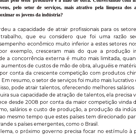
tadas pelo setor produtivo é a mão de obra. Conversando com ind
ens, pelo setor de serviços, mais atrativo pela limpeza dos 
oximar os jovens da indústria?
deu a capacidade de atrair profissionais para os setore
trabalho, que eu considero que foi uma razão se
mpenho econômico muito inferior a estes setores nos
por exemplo, cresceram mais do que a produção ind
nde a concorrência externa é muito mais limitada, quan
 aumentos de custos de mão de obra, aluguéis e matérias
por conta da crescente competição com produtos chin
Em resumo, o setor de serviços foi muito mais lucrativo
 isso, pode atrair talentos, oferecendo melhores salários
uira sua capacidade de atração de talentos, ela precisa v
ece desde 2008 por conta da maior competição vinda do
, salários e custo de produção, a produção da indúst
, ao mesmo tempo que estes países tem direcionado par
nde s países emergentes, como o Brasil.
lema, o próximo governo precisa focar no estímulo à 