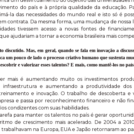
enta um desvirtuamento do objetivo das universidades nã
imento do país e à própria qualidade da educação. P
ximá-la das necessidades do mundo real e isto só é po
quem contrata. Da mesma forma, uma mudança de nossa l
rsidades tivessem acesso a novas fontes de financia
ue ajudariam a tornar a economia brasileira mais compet
o discutido. Mas, em geral, quando se fala em inovação a discus
Fica um pouco de lado o processo criativo humano que sustenta m
scobrir e valorizar esses talentos? E mais, como mantê-los no paí
er mais é aumentando muito os investimentos produt
infraestrutura e aumentando a produtividade dos 
, treinamento e inovação. O trabalho de descoberta e 
mpresa e passa por reconhecimento financeiro e não fin
fios condizentes com suas habilidades.
 tarefa para manter os talentos no país é gerar oportunid
itmo de crescimento mais acelerado. De 2004 a 2010
e trabalhavam na Europa, EUA e Japão retornaram ao país