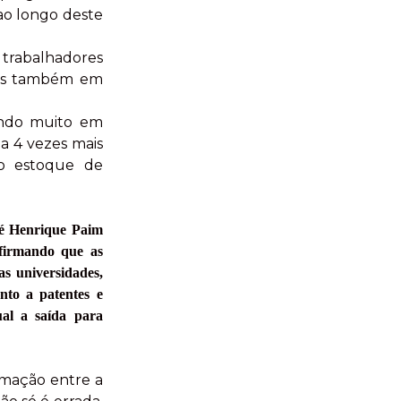
 ao longo deste
a trabalhadores
as também em
indo muito em
a 4 vezes mais
 o estoque de
sé Henrique Paim
afirmando que as
s universidades,
nto a patentes e
ual a saída para
imação entre a