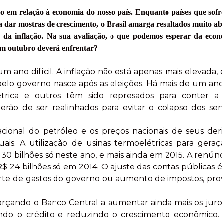
 em relação à economia do nosso país. Enquanto países que sofr
 dar mostras de crescimento, o Brasil amarga resultados muito a
e da inflação. Na sua avaliação, o que podemos esperar da eco
 em outubro deverá enfrentar?
 ano difícil. A inflação não está apenas mais elevada, 
elo governo nasce após as eleições. Há mais de um ano
létrica e outros têm sido represados para conter a 
erão de ser realinhados para evitar o colapso dos ser
acional do petróleo e os preços nacionais de seus der
ais. A utilização de usinas termoelétricas para gera
 30 bilhões só neste ano, e mais ainda em 2015. A renúnc
$ 24 bilhões só em 2014. O ajuste das contas públicas é 
corte de gastos do governo ou aumento de impostos, pr
 forçando o Banco Central a aumentar ainda mais os juro
itando o crédito e reduzindo o crescimento econômic