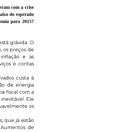
eram com a crise
baixo do esperado
nomia para 2015?
está grávida. O
, os preços de
inflação e as
viços e contas
ivados custa à
ção de energia
ia fiscal com a
inevitável. Ele
ovavelmente os
s, que já estão
o. Aumentos de