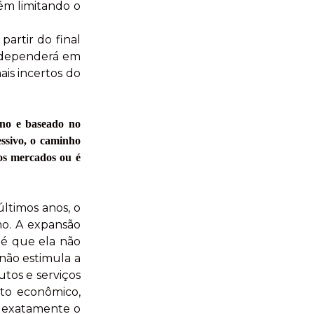
ém limitando o
artir do final
, dependerá em
is incertos do
rno e baseado no
essivo, o caminho
 os mercados ou é
ltimos anos, o
mo. A expansão
 é que ela não
não estimula a
tos e serviços
nto econômico,
oi exatamente o