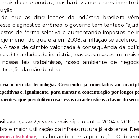
ais do que produz, mas há dez anos, o crescimento 
dução.
de que as dificuldades da indústria brasileira v
esse diagnóstico errôneo, o governo tem tentado “ajudar
mpostos de forma seletiva e aumentando impostos de 
hoje menor do que era em 2008, a inflação se acelerou
o. A taxa de câmbio valorizada é consequência da polí
 as dificuldades da indústria, mas as causas estruturai
 nossas leis trabalhistas, nosso ambiente de negóci
lificação da mão de obra.
seria o uso da tecnologia. Crescendo já conectados ao smart
repetitivas e, igualmente, para manter a concentração por longos p
aentes, que possibilitem usar essas características a favor do seu
sil avançasse 2,5 vezes mais rápido entre 2004 e 2010 d
a e maior utilização da infraestrutura já existente. D
, colaborando com a produção. O desem
aram a trabalhar