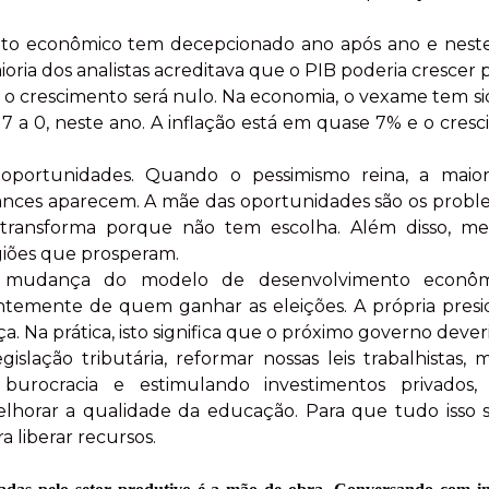
mento econômico tem decepcionado ano após ano e nes
ioria dos analistas acreditava que o PIB poderia cresce
ue o crescimento será nulo. Na economia, o vexame tem s
 7 a 0, neste ano. A inflação está em quase 7% e o cres
portunidades. Quando o pessimismo reina, a maioria
ances aparecem. A mãe das oportunidades são os proble
se transforma porque não tem escolha. Além disso,
giões que prosperam.
 mudança do modelo de desenvolvimento econômico
temente de quem ganhar as eleições. A própria presi
Na prática, isto significa que o próximo governo deveri
gislação tributária, reformar nossas leis trabalhistas,
burocracia e estimulando investimentos privados
lhorar a qualidade da educação. Para que tudo isso se
a liberar recursos.