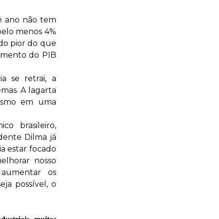
te ano não tem
r pelo menos 4%
ido pior do que
cimento do PIB
 se retrai, a
mas. A lagarta
 mesmo em uma
 brasileiro,
dente Dilma já
a estar focado
 melhorar nosso
, aumentar os
ja possível, o