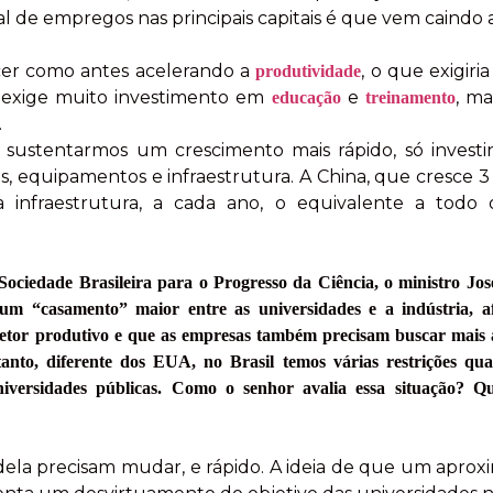
otal de empregos nas principais capitais é que vem caindo
scer como antes acelerando a
, o que exigiri
produtividade
o exige muito investimento em
e
, m
educação
treinamento
.
 sustentarmos um crescimento mais rápido, só invest
, equipamentos e infraestrutura. A China, que cresce 3 
a infraestrutura, a cada ano, o equivalente a todo
ociedade Brasileira para o Progresso da Ciência, o ministro Jo
um “casamento” maior entre as universidades e a indústria, 
setor produtivo e que as empresas também precisam buscar mais a
anto, diferente dos EUA, no Brasil temos várias restrições qua
niversidades públicas. Como o senhor avalia essa situação? Q
 dela precisam mudar, e rápido. A ideia de que um aprox