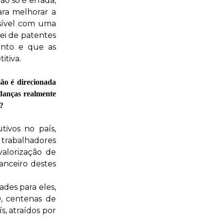
o só é errada,
ara melhorar a
ssível com uma
ei de patentes
mento e que as
itiva.
são é direcionada
udanças realmente
s?
ivos no país,
trabalhadores
valorização de
anceiro destes
ades para eles,
, centenas de
, atraídos por