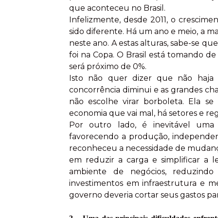
que aconteceu no Brasil.
Infelizmente, desde 2011, o cresci
sido diferente. Há um ano e meio, a ma
neste ano. A estas alturas, sabe-se q
foi na Copa. O Brasil está tomando de
será próximo de 0%.
Isto não quer dizer que não haja o
concorrência diminui e as grandes ch
não escolhe virar borboleta. Ela 
economia que vai mal, há setores e re
Por outro lado, é inevitável uma
favorecendo a produção, independen
reconheceu a necessidade de mudança. 
em reduzir a carga e simplificar a le
ambiente de negócios, reduzindo 
investimentos em infraestrutura e me
governo deveria cortar seus gastos par