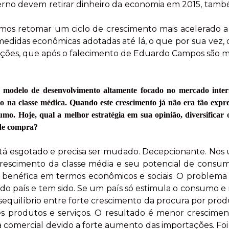
erno devem retirar dinheiro da economia em 2015, tamb
os retomar um ciclo de crescimento mais acelerado a p
medidas econômicas adotadas até lá, o que por sua vez
ições, que após o falecimento de Eduardo Campos são ma
 modelo de desenvolvimento altamente focado no mercado inte
o na classe médica. Quando este crescimento já não era tão expr
sumo. Hoje, qual a melhor estratégia em sua opinião, diversificar
 de compra?
á esgotado e precisa ser mudado. Decepcionante. Nos ú
 crescimento da classe média e seu potencial de consu
benéfica em termos econômicos e sociais. O problema
do país e tem sido. Se um país só estimula o consumo e 
uilíbrio entre forte crescimento da procura por produ
s produtos e serviços. O resultado é menor crescime
nça comercial devido a forte aumento das importações. F